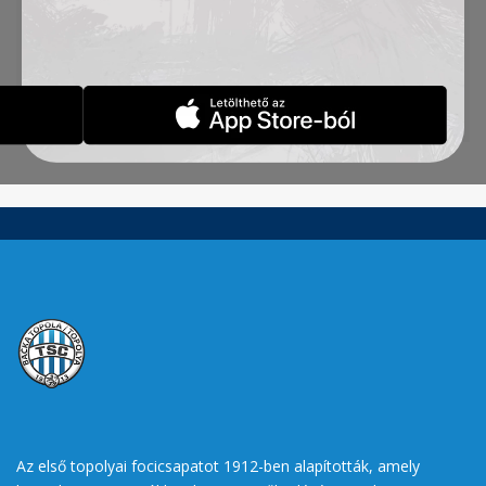
83′), Stanić – Ćirković, Pantović (Mboungou 90′)
Gólszerzők: Stanić 4′, 62′, Pantović 59′, 83′
Sárga lapok: Radin, St. Jovanović, Ćirković, Šoš
Az első topolyai focicsapatot 1912-ben alapították, amely