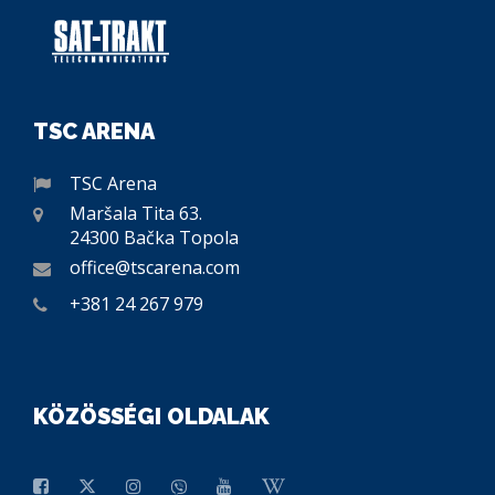
TSC ARENA
TSC Arena
Maršala Tita 63.
24300 Bačka Topola
office@tscarena.com
+381 24 267 979
KÖZÖSSÉGI OLDALAK