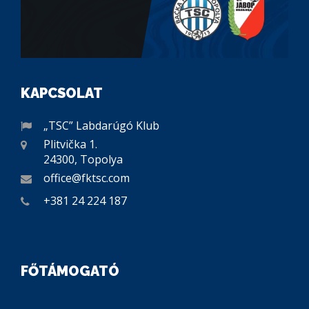
KAPCSOLAT
„TSC” Labdarúgó Klub
Plitvička 1.
24300, Topolya
office@fktsc.com
+381 24 224 187
FŐTÁMOGATÓ