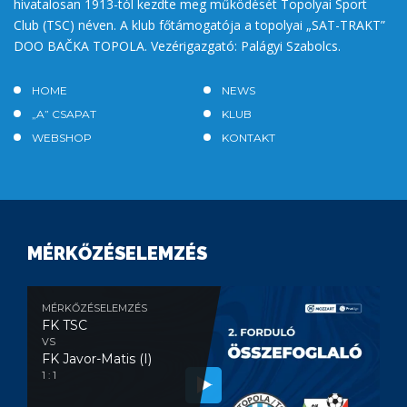
hivatalosan 1913-tól kezdte meg működését Topolyai Sport
Club (TSC) néven. A klub főtámogatója a topolyai „SAT-TRAKT”
DOO BAČKA TOPOLA. Vezérigazgató: Palágyi Szabolcs.
HOME
NEWS
„A” CSAPAT
KLUB
WEBSHOP
KONTAKT
MÉRKŐZÉSELEMZÉS
MÉRKŐZÉSELEMZÉS
FK TSC
VS
FK Javor-Matis (I)
1 : 1