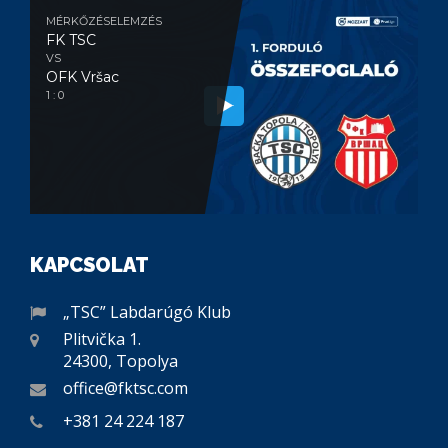
MÉRKŐZÉSELEMZÉS
FK TSC
VS
OFK Vršac
1 : 0
KAPCSOLAT
„TSC” Labdarúgó Klub
Plitvička 1.
24300, Topolya
office@fktsc.com
+381 24 224 187