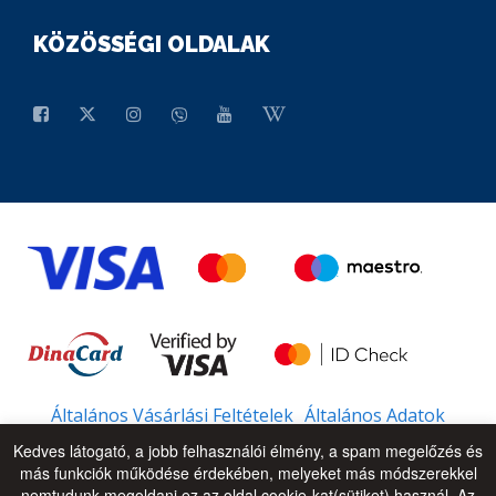
KÖZÖSSÉGI OLDALAK
Általános Vásárlási Feltételek
Általános Adatok
Kedves látogató, a jobb felhasználói élmény, a spam megelőzés és
más funkciók működése érdekében, melyeket más módszerekkel
nemtudunk megoldani ez az oldal cookie-kat(sütiket) használ. Az