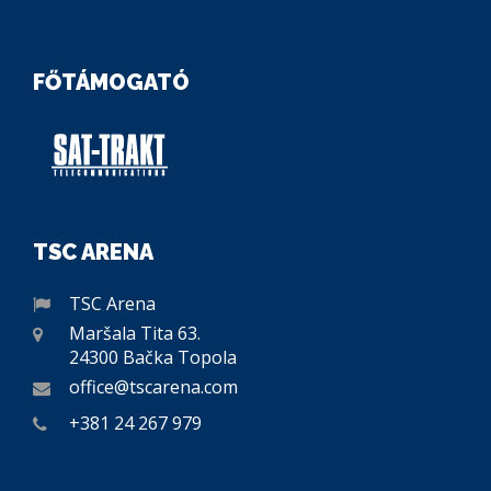
FŐTÁMOGATÓ
TSC ARENA
TSC Arena
Maršala Tita 63.
24300 Bačka Topola
office@tscarena.com
+381 24 267 979