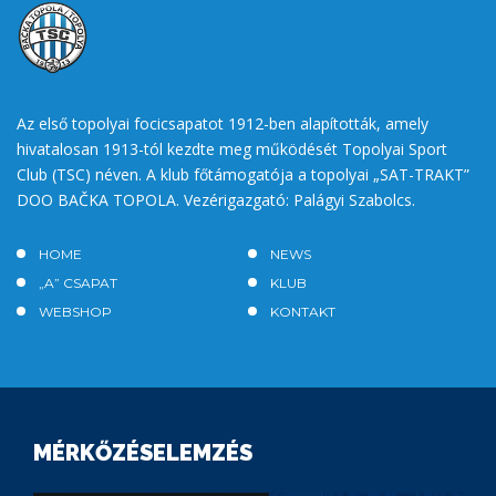
Az első topolyai focicsapatot 1912-ben alapították, amely
hivatalosan 1913-tól kezdte meg működését Topolyai Sport
Club (TSC) néven. A klub főtámogatója a topolyai „SAT-TRAKT”
DOO BAČKA TOPOLA. Vezérigazgató: Palágyi Szabolcs.
HOME
NEWS
„A” CSAPAT
KLUB
WEBSHOP
KONTAKT
MÉRKŐZÉSELEMZÉS