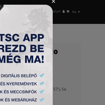
×
 CSAPAT
WEBSHOP
TSC ARENA
KAPCSOLAT
hu
Ú) – FK TSC 2:0
u (Savić 57′), Singh (Pantović 57′), Sa.