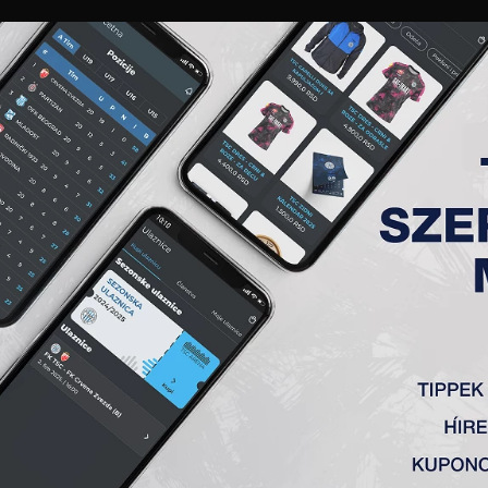
GALÉRIA
„A” CSAPAT
TAGSÁG
JEGYEK
AKKREDITÁCIÓ
KLUB
AKADÉMIA
NŐI
6. FORDULÓ, FK VOJVODINA (
 2:0
 Jovanović 31′) – B. Jovičić, Stančić (Milosavić 74′) – Mboungo