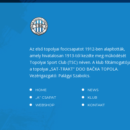
Az első topolyai focicsapatot 1912-ben alapították,
amely hivatalosan 1913-tól kezdte meg működését
Topolyai Sport Club (TSC) néven. A klub főtámogatój
a topolyai „SAT-TRAKT” DOO BAČKA TOPOLA.
Vezérigazgató: Palágyi Szabolcs.
HOME
NEWS
„A” CSAPAT
KLUB
WEBSHOP
KONTAKT