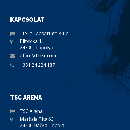
KAPCSOLAT
„TSC” Labdarúgó Klub
Plitvička 1.
24300, Topolya
office@fktsc.com
+381 24 224 187
TSC ARENA
TSC Arena
Maršala Tita 63.
24300 Bačka Topola