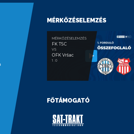
MÉRKŐZÉSELEMZÉS
MÉRKŐZÉSELEMZÉS
FK TSC
VS
OFK Vršac
1 : 0
a
FŐTÁMOGATÓ