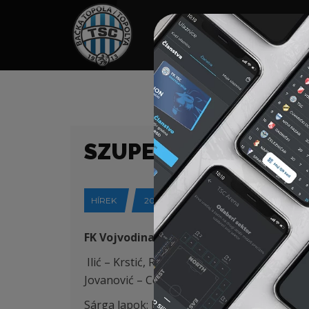
HOME
TÁMOGATÓK
NEWS
SZUPERLIGA (25/26) 
HÍREK
2025-08-23
FK Vojvodina (Újvidék) – FK TSC (Topolya)
Ilić – Krstić, Roux, Degenek, Mladenović (St.
Jovanović – Conraad (B. Petrović 31′)
Sárga lapok: B. Jovičić 45′, Pantović 90+3′