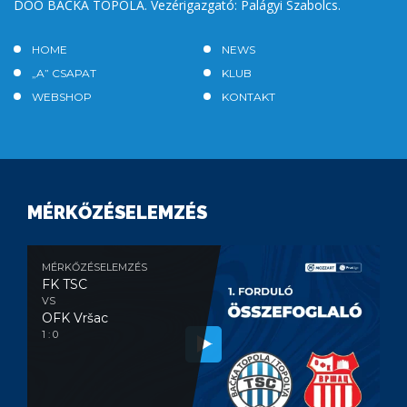
DOO BAČKA TOPOLA. Vezérigazgató: Palágyi Szabolcs.
HOME
NEWS
„A” CSAPAT
KLUB
WEBSHOP
KONTAKT
MÉRKŐZÉSELEMZÉS
MÉRKŐZÉSELEMZÉS
FK TSC
VS
OFK Vršac
1 : 0