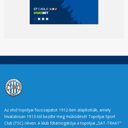
Az első topolyai focicsapatot 1912-ben alapították, amely
hivatalosan 1913-tól kezdte meg működését Topolyai Sport
Club (TSC) néven. A klub főtámogatója a topolyai „SAT-TRAKT”