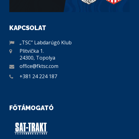
KAPCSOLAT
„TSC” Labdarúgó Klub
Plitvička 1.
24300, Topolya
office@fktsc.com
+381 24 224 187
FŐTÁMOGATÓ