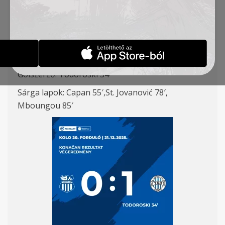
Simić (K) – Roux, Degenek, Capan – Urošević,
Stančić (Tomović 67′), Radin, St. Jovanović (Krstić
81′) – Savić (Jovičić 66′), Todoroski (Mboungou
82′), B. Petrović (Milosavić 90+4′)
Gólszerző: Todoroski 34′
Sárga lapok: Capan 55′,St. Jovanović 78′,
Mboungou 85′