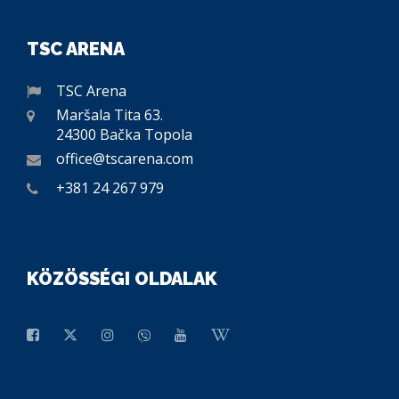
TSC ARENA
TSC Arena
Maršala Tita 63.
24300 Bačka Topola
office@tscarena.com
+381 24 267 979
KÖZÖSSÉGI OLDALAK