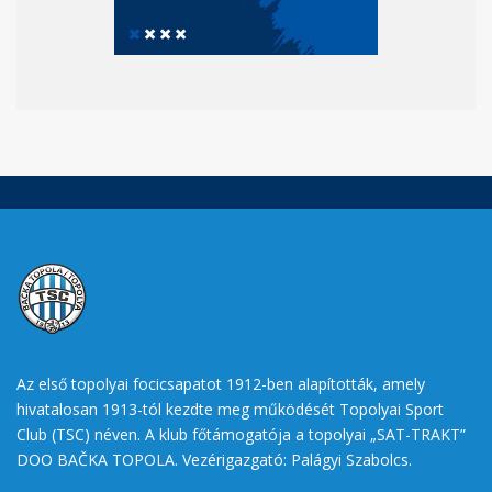
Az első topolyai focicsapatot 1912-ben alapították, amely
hivatalosan 1913-tól kezdte meg működését Topolyai Sport
Club (TSC) néven. A klub főtámogatója a topolyai „SAT-TRAKT”
DOO BAČKA TOPOLA. Vezérigazgató: Palágyi Szabolcs.