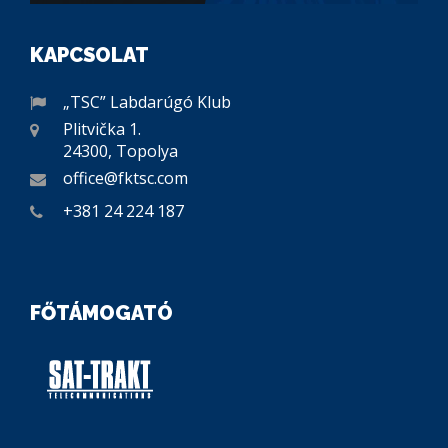
KAPCSOLAT
„TSC” Labdarúgó Klub
Plitvička 1.
24300, Topolya
office@fktsc.com
+381 24 224 187
FŐTÁMOGATÓ