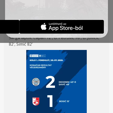
Mladenović (St. Jovanović 81′), – Stančić (B. Jovičić
69′), Mezei – Embungu, Sing (Todoroski 81′), Savić
– Sa. Jovanović (B. Petrović 69′)
Gólszerzők: Degenek 45+3′, Savić 48′
Sárga lapok: Capan 12′, B. Petrović 78′, B. Jovičić
82′, Simić 82′