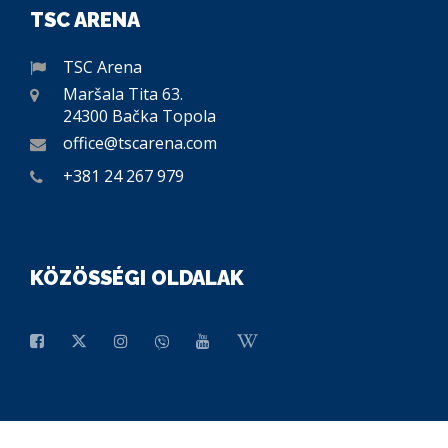
TSC ARENA
TSC Arena
Maršala Tita 63.
24300 Bačka Topola
office@tscarena.com
+381 24 267 979
KÖZÖSSÉGI OLDALAK