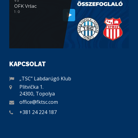
VS
OFK Vršac
1 : 0
KAPCSOLAT
„TSC” Labdarúgó Klub
Plitvička 1.
24300, Topolya
office@fktsc.com
+381 24 224 187