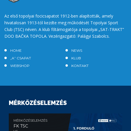
Az első topolyai focicsapatot 1912-ben alapították, amely
hivatalosan 1913-tól kezdte meg működését Topolyai Sport
Club (TSC) néven. A klub főtámogatója a topolyai „SAT-TRAKT”
DOO BAČKA TOPOLA. Vezérigazgató: Palágyi Szabolcs.
HOME
NEWS
„A” CSAPAT
KLUB
WEBSHOP
KONTAKT
MÉRKŐZÉSELEMZÉS
MÉRKŐZÉSELEMZÉS
FK TSC