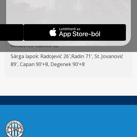
1:2
Ilić – St. Jovanović, Đorđević (Sós 74′), Capan,
Degenek, Radojević – Radin, Stanić, Banjac (Vulić
76’), Prestige (Jovičić 90’+6) – Lazetić ( Pejić 90’+2)
Gólszerző: Lazetić 82′
Sárga lapok: Radojević 26′,Radin 71′, St. Jovanović
89′, Capan 90’+8, Degenek 90’+8