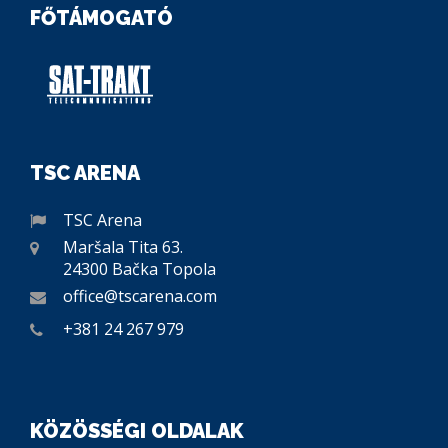
FŐTÁMOGATÓ
TSC ARENA
TSC Arena
Maršala Tita 63.
24300 Bačka Topola
office@tscarena.com
+381 24 267 979
KÖZÖSSÉGI OLDALAK