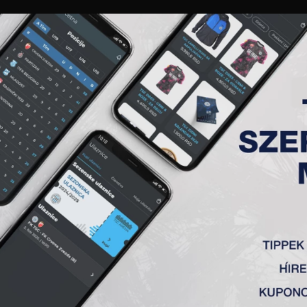
GALÉRIA
„A” CSAPAT
TAGSÁG
JEGYEK
AKKREDITÁCIÓ
KLUB
AKADÉMIA
NŐI
 30. FORDULÓ, VOJVODINA (Ú
:2
ić, Cvetković – Vulić (Milovanović 82′), Đakovac, Milosavljević (