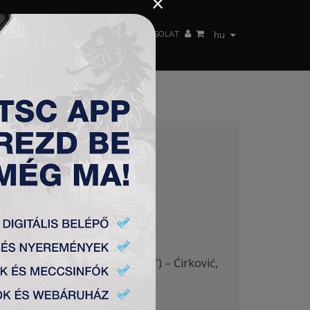
×
 CSAPAT
WEBSHOP
TSC ARENA
KAPCSOLAT
hu
) – TSC 3:2
Jovanović 60′), Stanić (Radin 82′) – Ćirković,