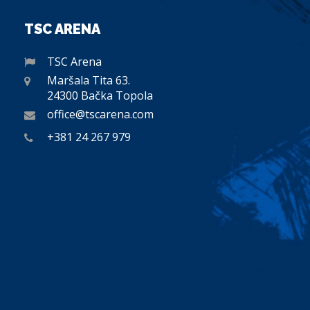
TSC ARENA
TSC Arena
Maršala Tita 63.
24300 Bačka Topola
office@tscarena.com
+381 24 267 979