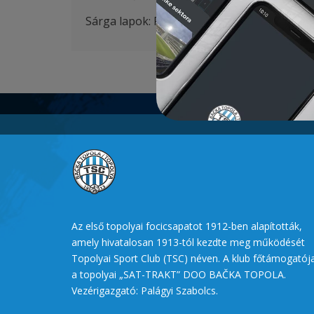
Sárga lapok: Petrović 8′, Ilić 26′,
Sós
88′
Az első topolyai focicsapatot 1912-ben alapították,
amely hivatalosan 1913-tól kezdte meg működését
Topolyai Sport Club (TSC) néven. A klub főtámogatój
a topolyai „SAT-TRAKT” DOO BAČKA TOPOLA.
Vezérigazgató: Palágyi Szabolcs.