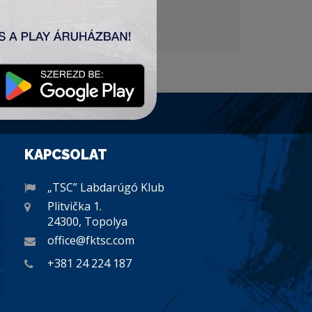
KAPCSOLAT
„TSC” Labdarúgó Klub
Plitvička 1.
24300, Topolya
office@fktsc.com
+381 24 224 187