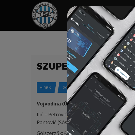
HOME
TÁMOGATÓK
NEWS
SZUPERLIGA (23/24)
HÍREK
2024-04-15
Vojvodina (Újvidék) – FK TSC (Topolya)
3
Ilić – Petrović (Krstić 82′), Antonić (K), Stoj
Pantović (Sós 71′)
Gólszerzők: Đakovac 48′, Jovanović 79′