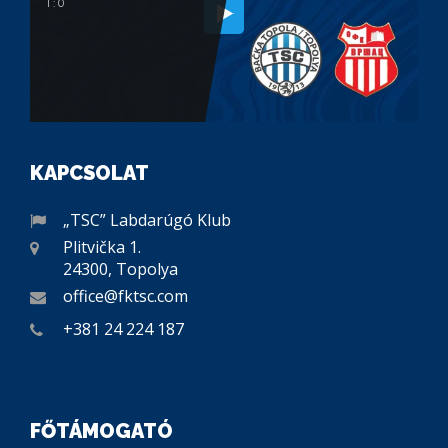
1 : 0
KAPCSOLAT
„TSC” Labdarúgó Klub
Plitvička 1.
24300, Topolya
office@fktsc.com
+381 24 224 187
FŐTÁMOGATÓ