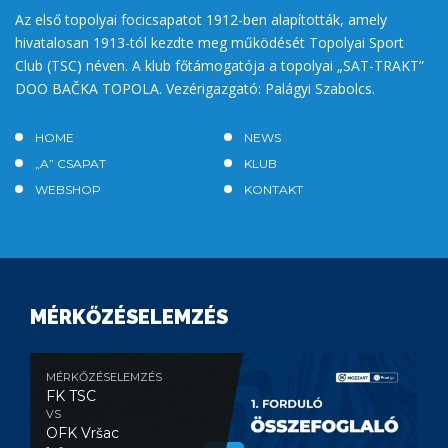
Az első topolyai focicsapatot 1912-ben alapították, amely
hivatalosan 1913-tól kezdte meg működését Topolyai Sport
Club (TSC) néven. A klub főtámogatója a topolyai „SAT-TRAKT”
DOO BAČKA TOPOLA. Vezérigazgató: Palágyi Szabolcs.
HOME
NEWS
„A” CSAPAT
KLUB
WEBSHOP
KONTAKT
MÉRKŐZÉSELEMZÉS
MÉRKŐZÉSELEMZÉS
FK TSC
VS
OFK Vršac