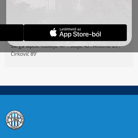
Cvetković – Vulić (Pejić 80′), Kuveljić – Ćirković,
Milosavljević (Jovanović 62′), Pantović (Stanić 76′)
– Milovanović (Rakonjac 62′)
Gólszerzők: Pantović 70′, Sós 83′ pen.
Sárga lapok: Kuveljić 41′ , Stojić 49′, Antonić 89′,
Ćirković 89′