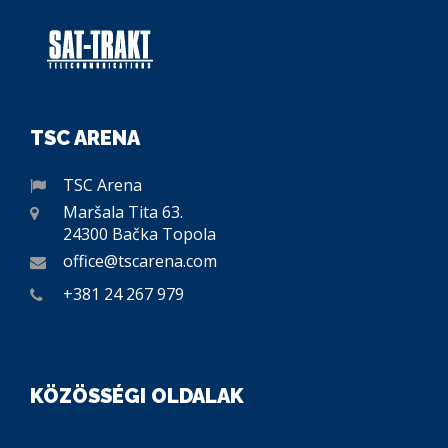
TSC ARENA
TSC Arena
Maršala Tita 63.
24300 Bačka Topola
office@tscarena.com
+381 24 267 979
KÖZÖSSÉGI OLDALAK