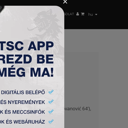
×
 CSAPAT
WEBSHOP
TSC ARENA
KAPCSOLAT
hu
ATIS (I) 3:0
ć (Pantović 64′), Rakonjac (Milovanović 64′),