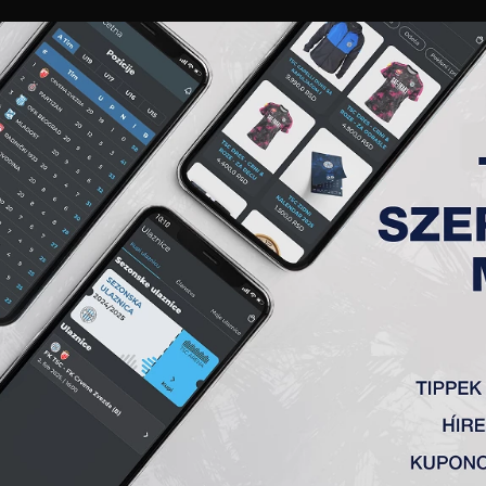
GALÉRIA
„A” CSAPAT
TAGSÁG
JEGYEK
AKKREDITÁCIÓ
KLUB
AKADÉMIA
NŐI
 19. FORDULÓ, TSC – JAVOR M
a) 3:0
 Radin, Đakovac (Stanić 75′), Cvetković (
Sós
85′) – Milosavljevi
antović 81′