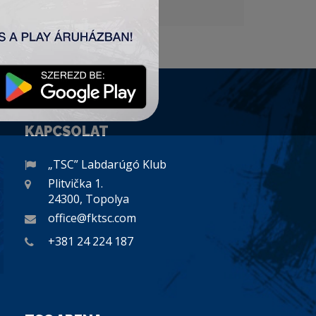
KAPCSOLAT
„TSC” Labdarúgó Klub
Plitvička 1.
24300, Topolya
office@fktsc.com
+381 24 224 187