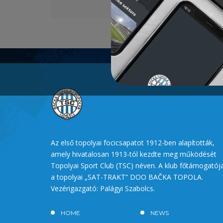
Az első topolyai focicsapatot 1912-ben alapították,
amely hivatalosan 1913-tól kezdte meg működését
Topolyai Sport Club (TSC) néven. A klub főtámogatój
a topolyai „SAT-TRAKT” DOO BAČKA TOPOLA.
Vezérigazgató: Palágyi Szabolcs.
HOME
NEWS