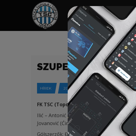
HOME
TÁMOGATÓK
NEWS
SZUPER LIGA (23/24)
HÍREK
2023-12-19
FK TSC (Topolya) – FK Javor-Matis (Ivanjic
Ilić – Antonić (K), Ćalušić, Krstić – Petrović,
Jovanović (Ćirković 75′)
G
ólszerzők
: Đakovac 28′, Rakonjac 45’+2, P