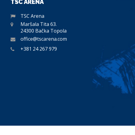
TSC ARENA
TSC Arena
Maršala Tita 63.
24300 Bačka Topola
office@tscarena.com
+381 24 267 979