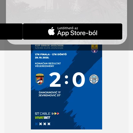
75′), St. Jovanović – Radin (Jovičić 46′), Mezei
(Todoroski 63′) – Savić, Singh, Tomović (Stančić
63′) – Mboungou (B. Petrović 46′)
Sárga lapok: Capan 45′, Urošević 82′