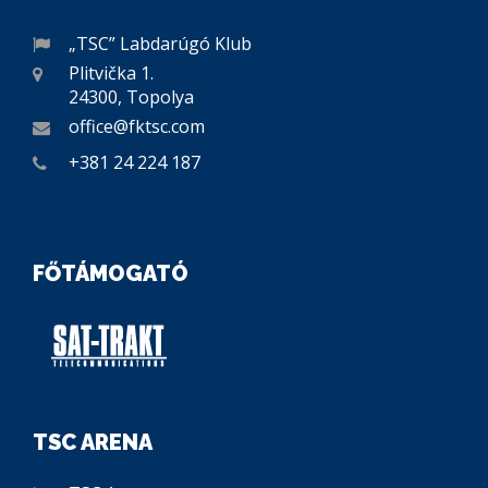
„TSC” Labdarúgó Klub
Plitvička 1.
24300, Topolya
office@fktsc.com
+381 24 224 187
FŐTÁMOGATÓ
TSC ARENA