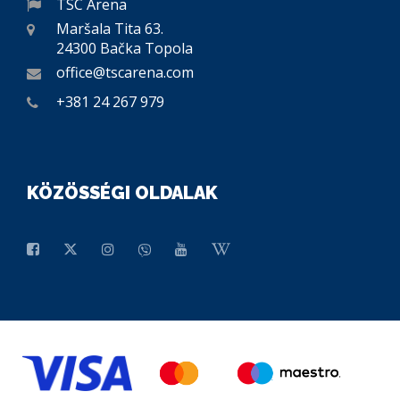
TSC Arena
Maršala Tita 63.
24300 Bačka Topola
office@tscarena.com
+381 24 267 979
KÖZÖSSÉGI OLDALAK