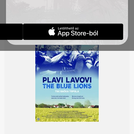
dokumentumfilmje elnyerte a legjobb középes
hosszúságú film (60 percig) díját. A nemzetközi
szemlén 77 hazai és külföldi sportfilmet mutattak
be 25 országból, négy kontinensről.