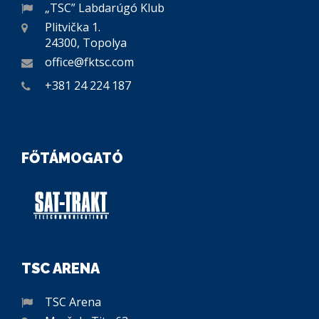
„TSC” Labdarúgó Klub
Plitvička 1.
24300, Topolya
office@fktsc.com
+381 24 224 187
FŐTÁMOGATÓ
TSC ARENA
TSC Arena