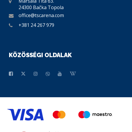
Maršala Tita 63.
24300 Bačka Topola
office@tscarena.com
+381 24 267 979
KÖZÖSSÉGI OLDALAK