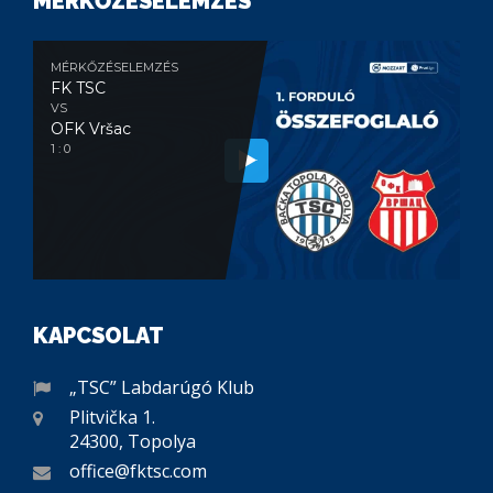
MÉRKŐZÉSELEMZÉS
MÉRKŐZÉSELEMZÉS
FK TSC
VS
OFK Vršac
1 : 0
KAPCSOLAT
„TSC” Labdarúgó Klub
Plitvička 1.
24300, Topolya
office@fktsc.com