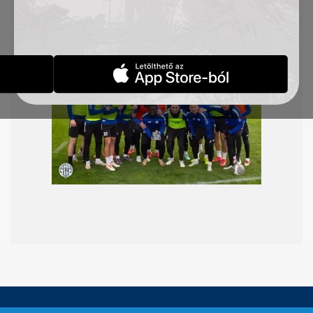
Mboungou kapta, így ő lett március hónap
legjobb játékosa. Gratulálunk!