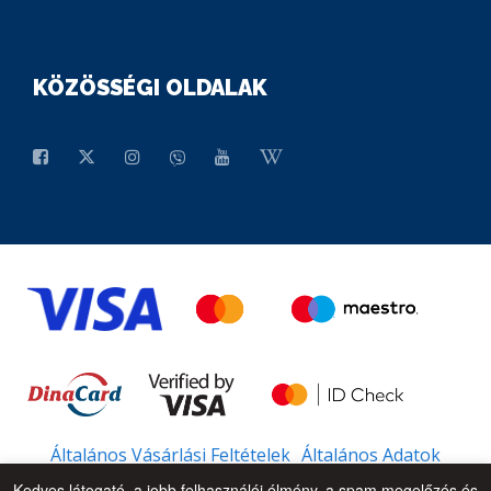
KÖZÖSSÉGI OLDALAK
Általános Vásárlási Feltételek
Általános Adatok
Kedves látogató, a jobb felhasználói élmény, a spam megelőzés és