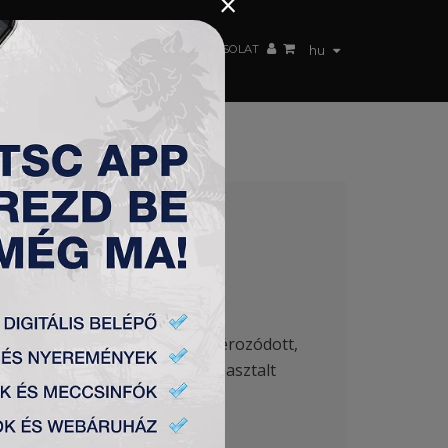
×
 CSAPAT
WEBSHOP
TSC ARENA
KAPCSOLAT
hu
korosztályos csapataiban pallérozódott,
i Olimpija csapatában is. A tapasztalt
n hozott a TSC családban!