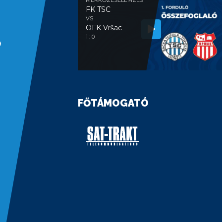
MÉRKŐZÉSELEMZÉS
FK TSC
VS
OFK Vršac
1 : 0
a
FŐTÁMOGATÓ