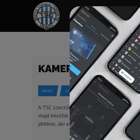
HOME
TÁMOGATÓK
NEWS
KAMERUNI VÁLOGAT
HÍREK
2024-04-05
A TSC szerződtette a négyszeres kameruni 
majd később játszott többek között a Real Z
játékos, aki a Kairat Almaty együttesétől é