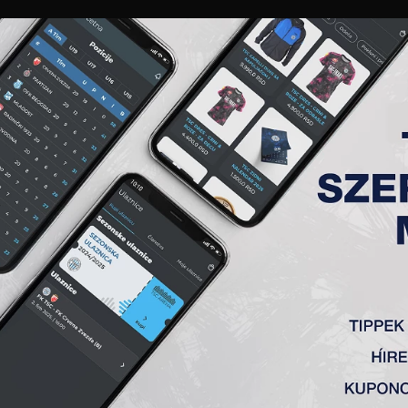
GALÉRIA
„A” CSAPAT
TAGSÁG
JEGYEK
AKKREDITÁCIÓ
KLUB
AKADÉMIA
NŐI
OTTAT IGAZOLTUNK
válogatott védőt Macky Bagnack-ot (1995), aki a Barcelona 
aragoza, az Admira Wacker, a belgrádi Partizan, és ljubljana
rkezett hozzánk, kétéves szerződést kötött klubunkkal. Iste