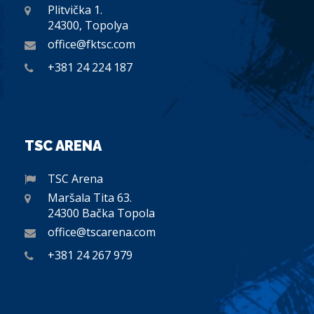
Plitvička 1.
24300, Topolya
office@fktsc.com
+381 24 224 187
TSC ARENA
TSC Arena
Maršala Tita 63.
24300 Bačka Topola
office@tscarena.com
+381 24 267 979