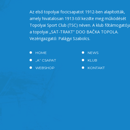
Az első topolyai focicsapatot 1912-ben alapították,
amely hivatalosan 1913-tól kezdte meg működését
Topolyai Sport Club (TSC) néven. A klub főtámogatój
a topolyai „SAT-TRAKT” DOO BAČKA TOPOLA.
Vezérigazgató: Palágyi Szabolcs.
HOME
NEWS
„A” CSAPAT
KLUB
WEBSHOP
KONTAKT