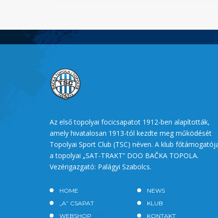
Az első topolyai focicsapatot 1912-ben alapították,
amely hivatalosan 1913-tól kezdte meg működését
Topolyai Sport Club (TSC) néven. A klub főtámogatój
a topolyai „SAT-TRAKT” DOO BAČKA TOPOLA.
Vezérigazgató: Palágyi Szabolcs.
HOME
NEWS
„A” CSAPAT
KLUB
WEBSHOP
KONTAKT