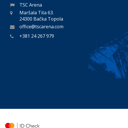
TSC Arena
Maršala Tita 63.
24300 Bačka Topola
office@tscarena.com
+381 24 267 979