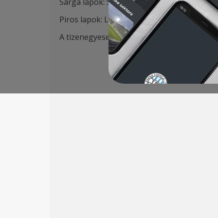
Sárga lapok: St. Jovanović 8′, Vulić 32′, Rad
Piros lapok: Lazetić, Radojević a mérkőzés 
A tizenegyesek értékesítői: Degenek, Mboun