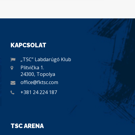
KAPCSOLAT
„TSC” Labdarúgó Klub
Plitvička 1.
24300, Topolya
office@fktsc.com
+381 24 224 187
TSC ARENA