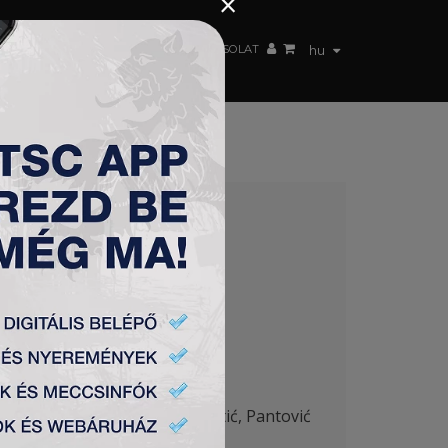
×
 CSAPAT
WEBSHOP
TSC ARENA
KAPCSOLAT
hu
Savić (Milosavljević 80′), Lazetić, Pantović