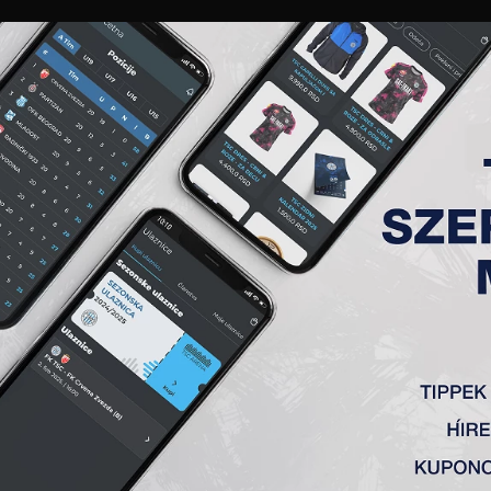
GALÉRIA
„A” CSAPAT
TAGSÁG
JEGYEK
AKKREDITÁCIÓ
KLUB
AKADÉMIA
NŐI
 TSC 0:0 (PEN. 9:10)
negyesekkel 9:10)
a Szerb Kupa elődöntőjébe jutottunk! Szép volt, fiúk!
vanović – Radin, Vulić (Mboungou 57′), Stanić (Stančić 83′) – 