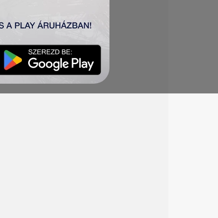
ančić, Simić, Mboungou