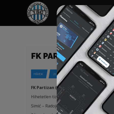
HOME
TÁMOGATÓK
NEWS
FK PARTIZAN (B) – FK
HÍREK
2025-04-03
FK Partizan (Belgrád) – FK TSC 0:0 (tize
Hihetetlen tizenegyespárbaj és dráma után 
Simić – Radojević, Capan, Degenek (K), St. Jo