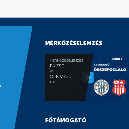
MÉRKŐZÉSELEMZÉS
MÉRKŐZÉSELEMZÉS
FK TSC
VS
OFK Vršac
1 : 0
a
FŐTÁMOGATÓ