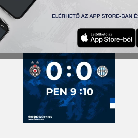
in 74′, Degenek 90′
után
gou, Pantović, Lazetić, St. Jovanović, Radojević, Capan, St