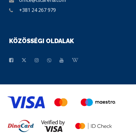
office@tscarena.com
+381 24 267 979
KÖZÖSSÉGI OLDALAK