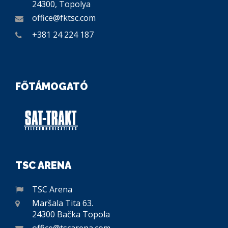
24300, Topolya
office@fktsc.com
+381 24 224 187
FŐTÁMOGATÓ
TSC ARENA
TSC Arena
Maršala Tita 63.
24300 Bačka Topola