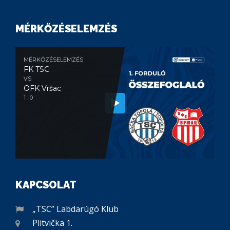
MÉRKŐZÉSELEMZÉS
MÉRKŐZÉSELEMZÉS
FK TSC
VS
OFK Vršac
1 : 0
KAPCSOLAT
„TSC” Labdarúgó Klub
Plitvička 1.