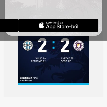
2:0-ra vezetett, de Milo
š Vulić, illetve Nemanja
Petrović g
óljaival egyenlíteni tudtunk.