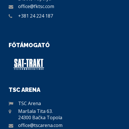
office@fktsc.com
+381 24 224 187
FŐTÁMOGATÓ
TSC ARENA
TSC Arena
Maršala Tita 63.
24300 Bačka Topola
office@tscarena.com