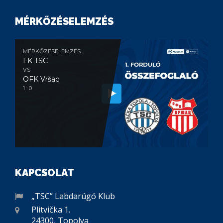
MÉRKŐZÉSELEMZÉS
MÉRKŐZÉSELEMZÉS
FK TSC
VS
OFK Vršac
1 : 0
KAPCSOLAT
„TSC” Labdarúgó Klub
Plitvička 1.
24300, Topolya