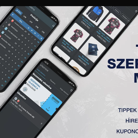
GALÉRIA
„A” CSAPAT
TAGSÁG
JEGYEK
AKKREDITÁCIÓ
KLUB
AKADÉMIA
NŐI
AV SIVIĆET, A TSC ÚJ VEZE