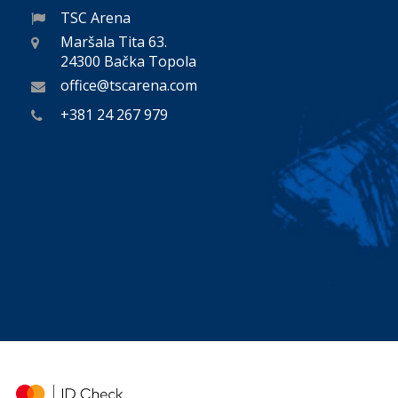
TSC Arena
Maršala Tita 63.
24300 Bačka Topola
office@tscarena.com
+381 24 267 979