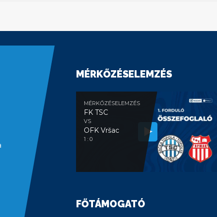
MÉRKŐZÉSELEMZÉS
MÉRKŐZÉSELEMZÉS
FK TSC
VS
OFK Vršac
1 : 0
a
FŐTÁMOGATÓ