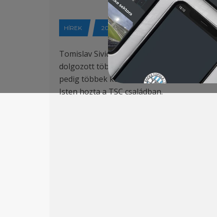
HÍREK
2026-04-15
Tomislav Sivić a TSC új vezetőedzője. A tap
dolgozott több Feröer szigeteki csapatnál.
pedig többek között volt a szabadkai Sparta
Isten hozta a TSC családban.