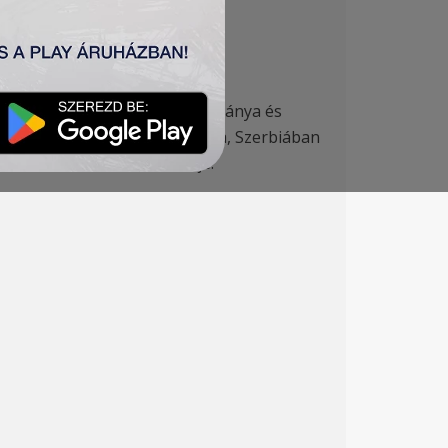
-es válogatott szövetségi kapitánya és
kövesd együtteseit irányította, Szerbiában
ovai Železničar vezetőedzője.