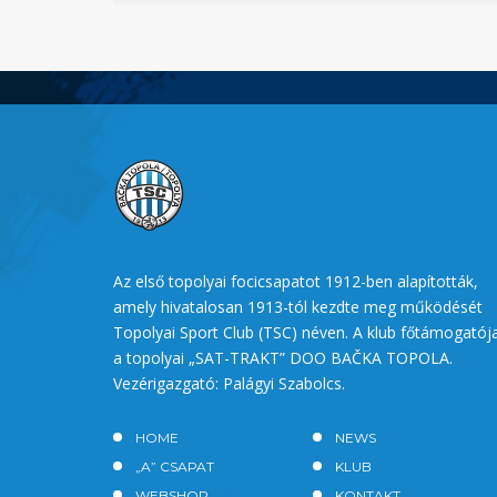
Az első topolyai focicsapatot 1912-ben alapították,
amely hivatalosan 1913-tól kezdte meg működését
Topolyai Sport Club (TSC) néven. A klub főtámogatój
a topolyai „SAT-TRAKT” DOO BAČKA TOPOLA.
Vezérigazgató: Palágyi Szabolcs.
HOME
NEWS
„A” CSAPAT
KLUB
WEBSHOP
KONTAKT