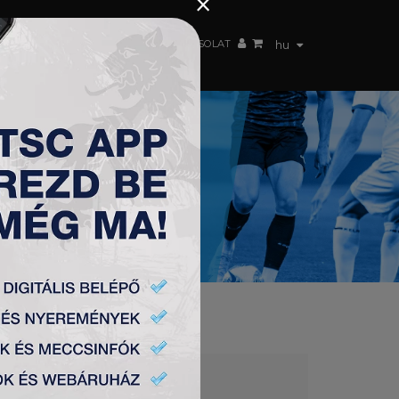
×
 CSAPAT
WEBSHOP
TSC ARENA
KAPCSOLAT
hu
TŐEDZŐJÉT