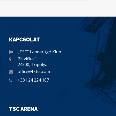
KAPCSOLAT
„TSC” Labdarúgó Klub
Plitvička 1.
24300, Topolya
office@fktsc.com
+381 24 224 187
TSC ARENA