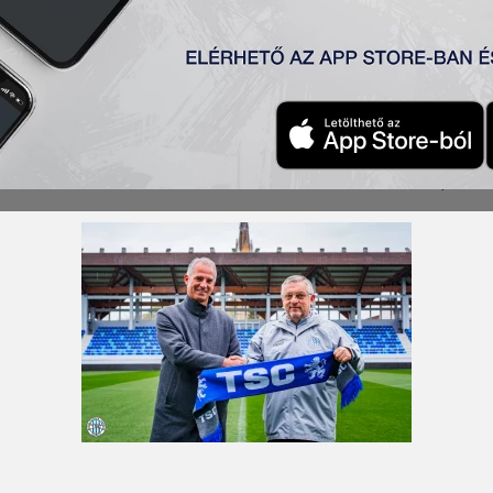
asztalt szakember korábban volt a szerb U19-es, illetve U21
 Magyarországon a Kecskemét, a Diósgyőr, a Paks és a Mező
k, a Novi Pazar, a niši Radnički, a lučani Mladost és a pancs