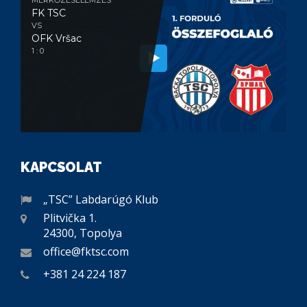
FK TSC
VS
OFK Vršac
1 : 0
KAPCSOLAT
„TSC” Labdarúgó Klub
Plitvička 1.
24300, Topolya
office@fktsc.com
+381 24 224 187