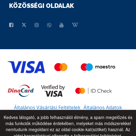
KÖZÖSSÉGI OLDALAK
Általános Vásárlási Feltételek
Általános Adatok
Kedves látogató, a jobb felhasználói élmény, a spam megelőzés és
más funkciók működése érdekében, melyeket más módszerekkel
nemtudunk megoldani ez az oldal cookie-kat(sütiket) használ. Az
© 2026 - All Rights Reserved
UP
oldal használatával elfogadja a felhasználási feltételeket.