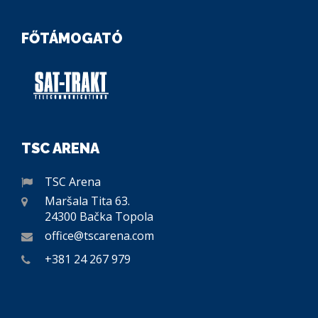
FŐTÁMOGATÓ
TSC ARENA
TSC Arena
Maršala Tita 63.
24300 Bačka Topola
office@tscarena.com
+381 24 267 979