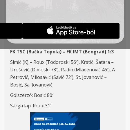
30. FORDULÓ, FK TSC –
FK IMT (B) 1:3
HÍREK
2026-04-09
FK TSC (Bačka Topola) – FK IMT (Beograd) 1:3
Simić (K) – Roux (Todoroski 56′), Krstić, Šatara –
Urošević (Dimoski 73′), Radin (Mladenović 46′), A.
Petrović, Milosavić (Savić 72′), St. Jovanović –
Bosić, Sa. Jovanović
Gólszerző: Bosić 80′
Sárga lap: Roux 31′