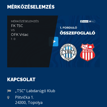
MÉRKŐZÉSELEMZÉS
MÉRKŐZÉSELEMZÉS
FK TSC
VS
OFK Vršac
1 : 0
KAPCSOLAT
„TSC” Labdarúgó Klub
Plitvička 1.
24300, Topolya