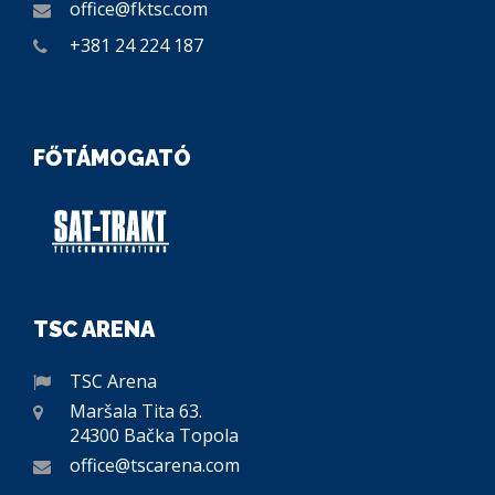
office@fktsc.com
+381 24 224 187
FŐTÁMOGATÓ
TSC ARENA
TSC Arena
Maršala Tita 63.
24300 Bačka Topola
office@tscarena.com