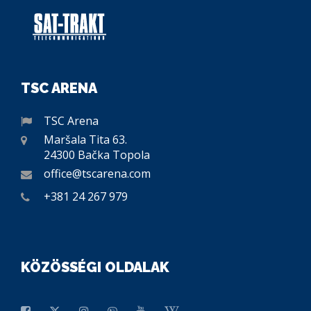
TSC ARENA
TSC Arena
Maršala Tita 63.
24300 Bačka Topola
office@tscarena.com
+381 24 267 979
KÖZÖSSÉGI OLDALAK