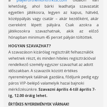
a
playerofthemonth.fktsc.com
oldalon van
lehetőség, ahol bárki leadhatja szavazatát
egyetlen játékosra, legyen az kapus, hátvéd,
középpályás vagy csatár – akár kezdőként, akár
csereként lépett pályára. Csak azokra a
játékosokra szavazhatnak, akik az előző
hónapban minimum 45 percet pályán töltöttek.
HOGYAN SZAVAZHAT
?
A szavazáson kizárólag regisztrált felhasználók
vehetnek részt, és minden hiteles regisztrációval
rendelkező személy egyszer szavazhat az adott
időszakban. A szavazók között értékes
nyeremények találnak gazdára, fődíjunk pedig egy
páros VIP-belépő valamelyik hazai bajnoki
mérkőzésünkre.
Szavazni április 4-től április 7-
ig
, 12.00 óráig lehet.
ÉRTÉKES NYEREMÉNYEK
VÁRNAK!