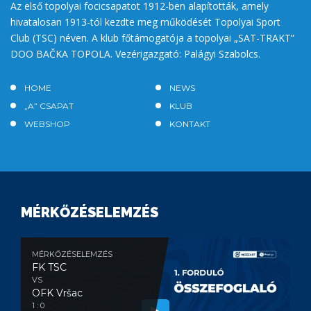
Az első topolyai focicsapatot 1912-ben alapították, amely
hivatalosan 1913-tól kezdte meg működését Topolyai Sport
Club (TSC) néven. A klub főtámogatója a topolyai „SAT-TRAKT”
DOO BAČKA TOPOLA. Vezérigazgató: Palágyi Szabolcs.
HOME
NEWS
„A” CSAPAT
KLUB
WEBSHOP
KONTAKT
MÉRKŐZÉSELEMZÉS
MÉRKŐZÉSELEMZÉS
FK TSC
VS
OFK Vršac
1 : 0