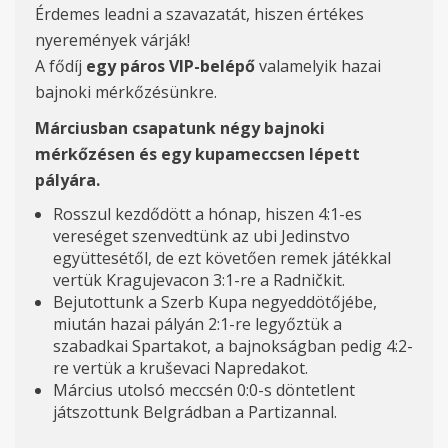
Érdemes leadni a szavazatát, hiszen értékes
nyeremények várják!
А
fődíj
egy páros
VIP-belépő
valamelyik hazai
bajnoki mérkőzésünkre.
Márciusban csapatunk négy bajnoki
mérkőzésen és egy kupameccsen lépett
pályára.
Rosszul kezdődött a hónap, hiszen 4:1-es
vereséget szenvedtünk az ubi Jedinstvo
együttesétől, de ezt követően remek játékkal
vertük Kragujevacon 3:1-re a Radničkit.
Bejutottunk a Szerb Kupa negyeddötőjébe,
miután hazai pályán 2:1-re legyőztük a
szabadkai Spartakot, a bajnokságban pedig 4:2-
re vertük a kruševaci Napredakot.
Március utolsó meccsén 0:0-s döntetlent
játszottunk Belgrádban a Partizannal.