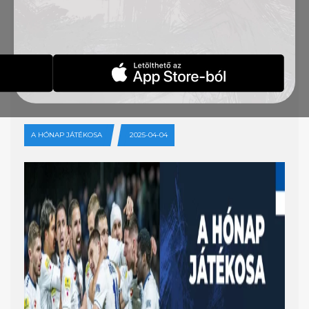
SZAVAZZ ÉS NYERD MEG
ÉRTÉKES
NYEREMÉNYEINK
EGYIKÉT!
A HÓNAP JÁTÉKOSA
2025-04-04