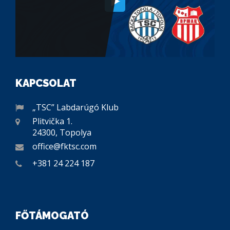
KAPCSOLAT
„TSC” Labdarúgó Klub
Plitvička 1.
24300, Topolya
office@fktsc.com
+381 24 224 187
FŐTÁMOGATÓ