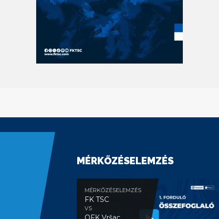
MÉRKŐZÉSELEMZÉS
MÉRKŐZÉSELEMZÉS
FK TSC
VS
OFK Vršac