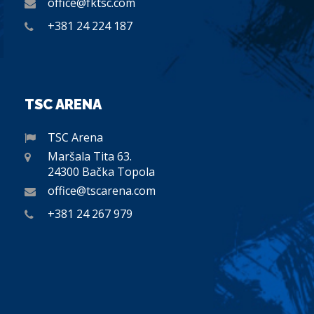
office@fktsc.com
+381 24 224 187
TSC ARENA
TSC Arena
Maršala Tita 63.
24300 Bačka Topola
office@tscarena.com
+381 24 267 979