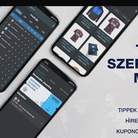
GALÉRIA
„A” CSAPAT
TAGSÁG
JEGYEK
AKKREDITÁCIÓ
KLUB
AKADÉMIA
NŐI
 AUSTRIA ELLEN