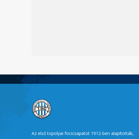
Az első topolyai focicsapatot 1912-ben alapították,