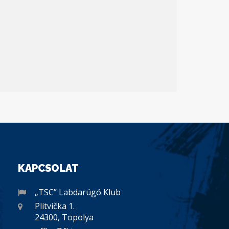
KAPCSOLAT
„TSC” Labdarúgó Klub
Plitvička 1.
24300, Topolya