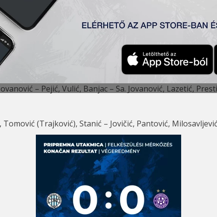
alyiában az Austria Wien ellen. Ez volt az idei első felkészü
Jovanović – Pejić, Vulić, Banjac – Sa. Jovanović, Lazetić, Prest
, Tomović (Trajković), Stanić – Jovičić, Pantović, Milosavljevi