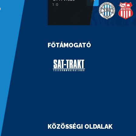
1 : 0
a
FŐTÁMOGATÓ
KÖZÖSSÉGI OLDALAK