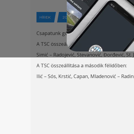
HÍREK
2025-01-16
Csapatunk gól nélküli döntetlen játszott Ant
A TSC összeállítása az első félidőben:
Simić – Radojević, Stevanović, Đorđević, St. 
A TSC összeállítása a második félidőben:
Ilić – Sós, Krstić, Capan, Mladenović – Radin