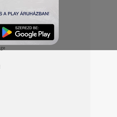
lési mérkőzésünk.
ige
ć