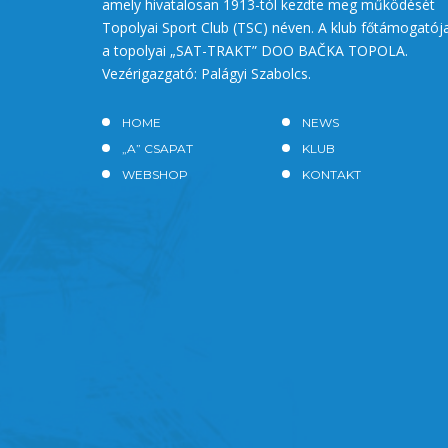
amely hivatalosan 1913-tól kezdte meg működését
Topolyai Sport Club (TSC) néven. A klub főtámogatój
a topolyai „SAT-TRAKT” DOO BAČKA TOPOLA.
Vezérigazgató: Palágyi Szabolcs.
HOME
NEWS
„A” CSAPAT
KLUB
WEBSHOP
KONTAKT