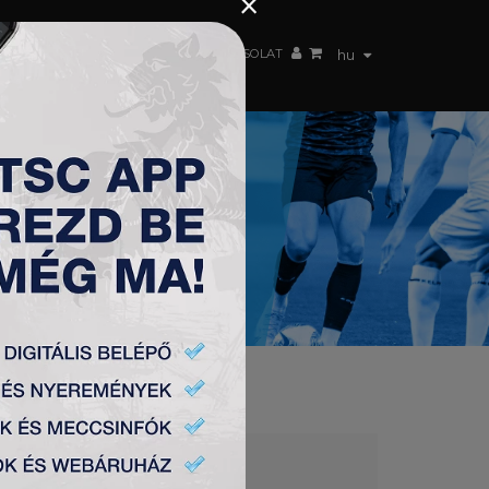
×
 CSAPAT
WEBSHOP
TSC ARENA
KAPCSOLAT
hu