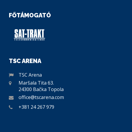
FŐTÁMOGATÓ
TSC ARENA
TSC Arena
Maršala Tita 63.
24300 Bačka Topola
office@tscarena.com
+381 24 267 979