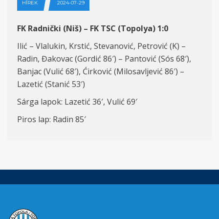
HÍREK
2024-07-29
FK Radnički (Niš) – FK TSC (Topolya) 1:0
Ilić – Vlalukin, Krstić, Stevanović, Petrović (K) –
Radin, Đakovac (Gordić 86′) – Pantović (Sós 68′),
Banjac (Vulić 68′), Ćirković (Milosavljević 86′) –
Lazetić (Stanić 53′)
Sárga lapok: Lazetić 36′, Vulić 69′
Piros lap: Radin 85′