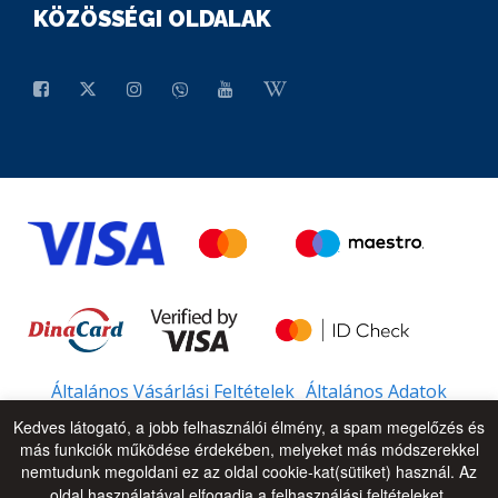
KÖZÖSSÉGI OLDALAK
Általános Vásárlási Feltételek
Általános Adatok
Kedves látogató, a jobb felhasználói élmény, a spam megelőzés és
más funkciók működése érdekében, melyeket más módszerekkel
nemtudunk megoldani ez az oldal cookie-kat(sütiket) használ. Az
© 2026 - All Rights Reserved
UP
oldal használatával elfogadja a felhasználási feltételeket.