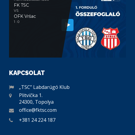
FK TSC
VS
OFK Vršac
1 : 0
KAPCSOLAT
„TSC” Labdarúgó Klub
Plitvička 1.
24300, Topolya
office@fktsc.com
+381 24 224 187