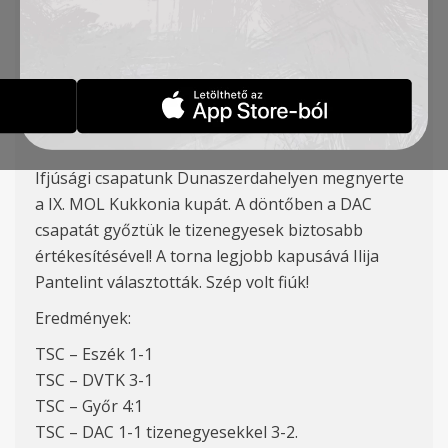
MEGNYERTE A MOL
KUKKONIA KUPÁT
HÍREK_AKADÉMIA
2024-07-29
Ifjúsági csapatunk Dunaszerdahelyen megnyerte
a IX. MOL Kukkonia kupát. A döntőben a DAC
csapatát győztük le tizenegyesek biztosabb
értékesítésével! A torna legjobb kapusává Ilija
Pantelint választották. Szép volt fiúk!
Eredmények:
TSC – Eszék 1-1
TSC – DVTK 3-1
TSC – Győr 4:1
TSC – DAC 1-1 tizenegyesekkel 3-2.