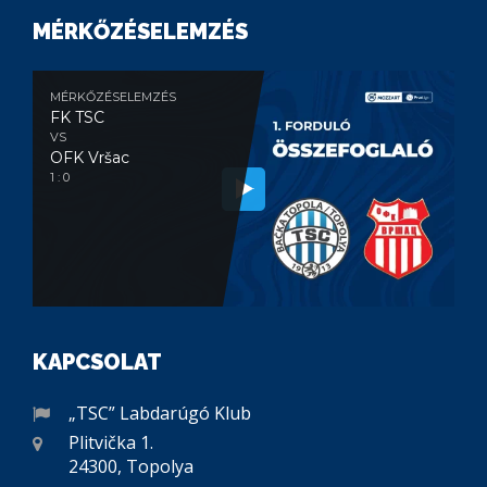
MÉRKŐZÉSELEMZÉS
MÉRKŐZÉSELEMZÉS
FK TSC
VS
OFK Vršac
1 : 0
KAPCSOLAT
„TSC” Labdarúgó Klub
Plitvička 1.
24300, Topolya