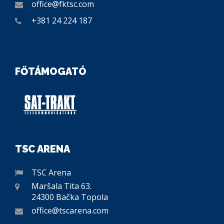
office@fktsc.com
+381 24 224 187
FŐTÁMOGATÓ
TSC ARENA
TSC Arena
Maršala Tita 63.
24300 Bačka Topola
office@tscarena.com