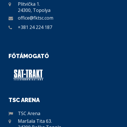
Plitvička 1.
24300, Topolya
office@fktsc.com
+381 24 224 187
FŐTÁMOGATÓ
TSC ARENA
TSC Arena
Maršala Tita 63.