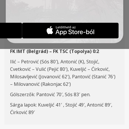
20. FORDULÓ, IMT (B) –
TSC 0:2
HÍREK
2024-02-11
FK IMT (Be
l
gr
á
d) – FK TSC (Topol
y
a) 0:2
Ilić – Petrović (Sós 80′), Antonić (K), Stojić,
Cvetković – Vulić (Pejić 80′), Kuveljić – Ćirković,
Milosavljević (Jovanović 62′), Pantović (Stanić 76′)
– Milovanović (Rakonjac 62′)
Gólszerzők: Pantović 70′, Sós 83′ pen.
Sárga lapok: Kuveljić 41′ , Stojić 49′, Antonić 89′,
Ćirković 89′