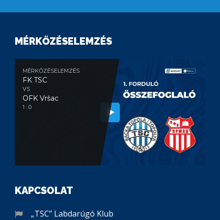
MÉRKŐZÉSELEMZÉS
MÉRKŐZÉSELEMZÉS
FK TSC
VS
OFK Vršac
1 : 0
KAPCSOLAT
„TSC” Labdarúgó Klub