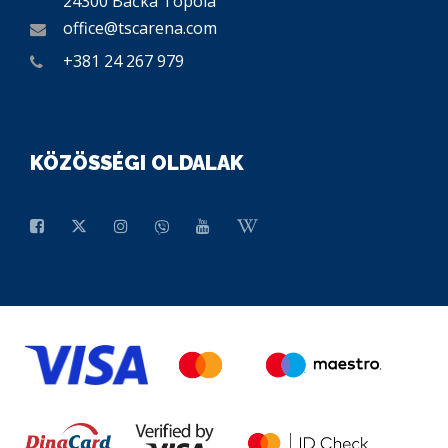
24300 Bačka Topola
office@tscarena.com
+381 24 267 979
KÖZÖSSÉGI OLDALAK