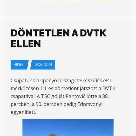
DÖNTETLEN A DVTK
ELLEN
HÍREK
2024-02-01
Csapatunk a spanyolországi felkészülés első
mérkőzésén 1:1-es döntetlent játszott a DVTK
csapatával. A TSC gólját Pantović lőtte a 88.
percben, a 90. percben pedig Edomvonyi
egyenlített.