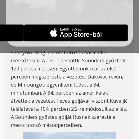
CSAPATÁTÓL
HÍREK
2024-02-01
Csapatunk 3:2-es vereséget szenvedett a
spanyolországi edzőtáborozás harmadik
mérkőzésén. A TSC-t a Seattle Sounders győzte le
120 perces meccsen. Együttesünk már az első
percben megszerezte a vezetést Đakovac révén,
de Minoungou egyenlíteni tudott a 34.
minutumban. A 84. percben az amerikaiak
átvették a vezetést Teves góljával, viszont Kuveljić
találatával a 104. percben 2:2-re módosult az állás.
A Sounders győztes gólját Rusnak szerezte a
meccs utolsó másodperceiben.