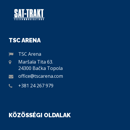
TSC ARENA
TSC Arena
Maršala Tita 63.
24300 Bačka Topola
office@tscarena.com
+381 24 267 979
KÖZÖSSÉGI OLDALAK