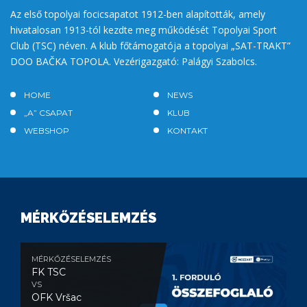
Az első topolyai focicsapatot 1912-ben alapították, amely
hivatalosan 1913-tól kezdte meg működését Topolyai Sport
Club (TSC) néven. A klub főtámogatója a topolyai „SAT-TRAKT”
DOO BAČKA TOPOLA. Vezérigazgató: Palágyi Szabolcs.
HOME
NEWS
„A” CSAPAT
KLUB
WEBSHOP
KONTAKT
MÉRKŐZÉSELEMZÉS
MÉRKŐZÉSELEMZÉS
FK TSC
VS
OFK Vršac