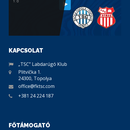
1 : 0
KAPCSOLAT
„TSC” Labdarúgó Klub
Plitvička 1.
24300, Topolya
office@fktsc.com
+381 24 224 187
FŐTÁMOGATÓ