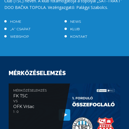
Club (TSC) néven. A klub főtámogatója a topolyai „SAT-TRAKT”
DOO BAČKA TOPOLA. Vezérigazgató: Palágyi Szabolcs.
HOME
NEWS
„A” CSAPAT
KLUB
WEBSHOP
KONTAKT
MÉRKŐZÉSELEMZÉS
MÉRKŐZÉSELEMZÉS
FK TSC
VS
OFK Vršac
1 : 0