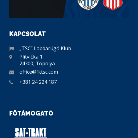
KAPCSOLAT
„TSC” Labdarúgó Klub
Plitvička 1.
24300, Topolya
office@fktsc.com
+381 24 224 187
FŐTÁMOGATÓ