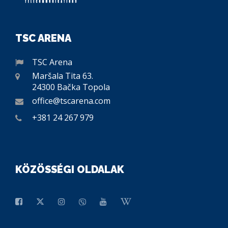
TSC ARENA
TSC Arena
Maršala Tita 63.
24300 Bačka Topola
office@tscarena.com
+381 24 267 979
KÖZÖSSÉGI OLDALAK