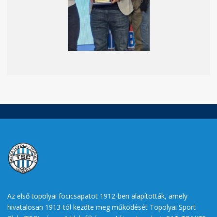
Az első topolyai focicsapatot 1912-ben alapították, amely
hivatalosan 1913-tól kezdte meg működését Topolyai Sport