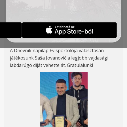
VAJDASÁG LEGJOBB
LABDARÚGÓJA
HÍREK
2023-12-21
A Dnevnik napilap Év sportolója választásán
játékosunk Saša Jovanović a legjobb vajdasági
labdarúgó díját vehette át. Gratulálunk!