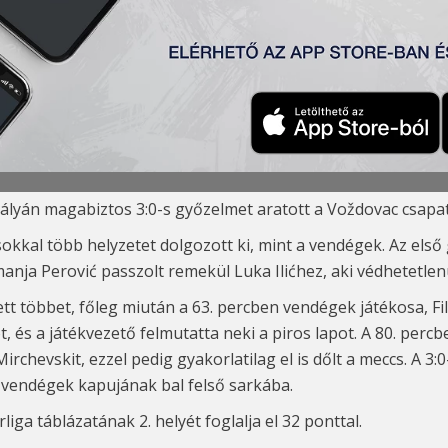
 3:0
ć, Đakovac
, Milosavljević (Stanojev 73′) , Cvetković – L. Ilić
(Vu
ályán magabiztos 3:0-s győzelmet aratott a Voždovac csapata
kkal több helyzetet dolgozott ki, mint a vendégek. Az első g
ja Perović passzolt remekül Luka Ilićhez, aki védhetetlen
 többet, főleg miután a 63. percben vendégek játékosa, Filip
ot, és a játékvezető felmutatta neki a piros lapot. A 80. per
rchevskit, ezzel pedig gyakorlatilag el is dőlt a meccs. A 3:
a vendégek kapujának bal felső sarkába.
iga táblázatának 2. helyét foglalja el 32 ponttal.