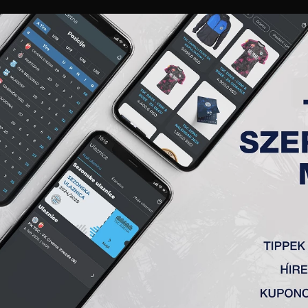
GALÉRIA
„A” CSAPAT
TAGSÁG
JEGYEK
AKKREDITÁCIÓ
KLUB
AKADÉMIA
NŐI
) 15. FORDULÓ, TSC – VOŽDO