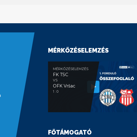
MÉRKŐZÉSELEMZÉS
MÉRKŐZÉSELEMZÉS
FK TSC
VS
OFK Vršac
1 : 0
a
FŐTÁMOGATÓ