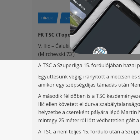
HÍREK
2022-10-15
FK TSC (Topolya) – FK Voždovac (Belgrád)
V. Ili
ć – Ćalušić, Antonić (K),
Stojić
– Petrovi
(Mirchevski 73′)
A TSC a Szuperliga 15. fordulójában hazai p
Együttesünk végig irányított a meccsen és so
amikor egy szépségdíjas támadás után Neman
A második félidőben is a TSC kezdeményezett
Ilić ellen követett el durva szabálytalanság
helyzetbe a csereként pályára lépő Martin Mi
mintegy 25 méterről lőtt védhetetlen gólt 
A TSC a nem teljes 15. forduló után a Szuperl