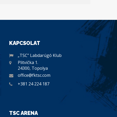
KAPCSOLAT
„TSC” Labdarúgó Klub
Plitvička 1.
24300, Topolya
office@fktsc.com
+381 24 224 187
TSC ARENA