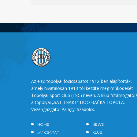
Az első topolyai focicsapatot 1912-ben alapították,
amely hivatalosan 1913-tól kezdte meg működését
Topolyai Sport Club (TSC) néven. A klub főtámogatój
a topolyai „SAT-TRAKT” DOO BAČKA TOPOLA.
Vezérigazgató: Palágyi Szabolcs.
HOME
NEWS
„A” CSAPAT
KLUB