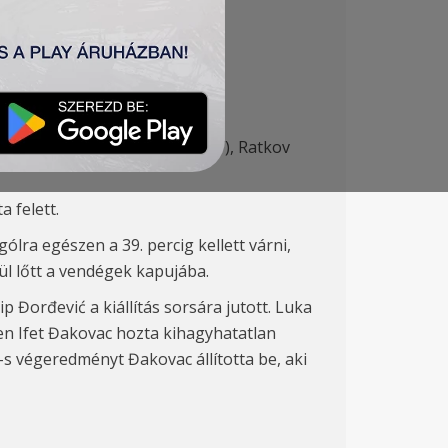
ki
ć 82′) – Jovanović (Špalek 87′
)
, Ratkov
 felett.
ólra egészen a 39. percig kellett várni,
ül lőtt a vendégek kapujába.
 Đorđević a kiállítás sorsára jutott. Luka
cben Ifet Đakovac hozta kihagyhatatlan
0-s végeredményt Đakovac állította be, aki