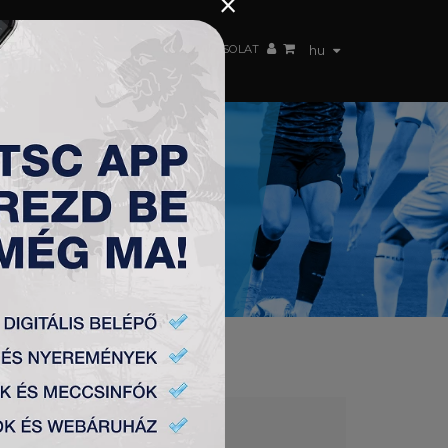
×
 CSAPAT
WEBSHOP
TSC ARENA
KAPCSOLAT
hu
VAC 3:0