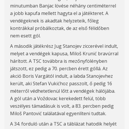
minutumban Banjac lövése néhány centiméterrel
a jobb kapufa mellett hagyta el a játékteret. A
vendégeknek is akadtak helyzeteik, főleg
kontrákkal próbálkoztak, de az első félidőben
nem esett gól.
A második játékrész Jug Stanojev ziccerével indult,
melyet a vendégek kapusa, Miloš Krunić bravúrral
hárított. A TSC továbbra is mezőnyfölényben
játszott, ez pedig a 70. percben érett góllá. Az
akció Boris Vargától indult, a labda Stanojevhez
került, aki Stefan Vukićhoz passzolt, ő pedig 16
méterről védhetetlenül lőtt a vendégek hálójába.
A gól után a Voždovac kerekedett felül, több
veszélyes támadásuk is volt, a 83. percben pedig
Miloš Pantović találatával egyenlíteni tudtak.
A 34. forduló után a TSC a táblázat hatodik helyét