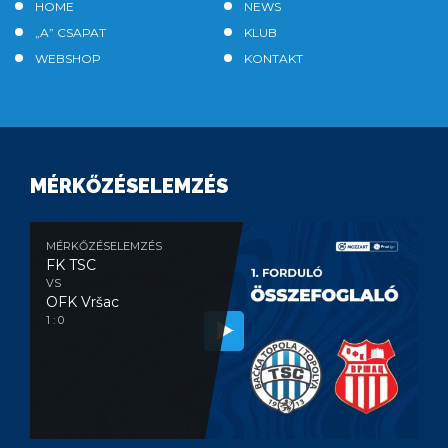
HOME
NEWS
„A” CSAPAT
KLUB
WEBSHOP
KONTAKT
MÉRKŐZÉSELEMZÉS
MÉRKŐZÉSELEMZÉS
FK TSC
VS
OFK Vršac
1 : 0