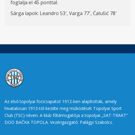
foglalja el 45 ponttal.
Sárga lapok: Leandro 53′, Varga 77′, Ćalušić 78′
Az első topolyai focicsapatot 1912-ben alapították, amely
hivatalosan 1913-tól kezdte meg működését Topolyai Sport
Club (TSC) néven. A klub főtámogatója a topolyai „SAT-TRAKT”
DOO BAČKA TOPOLA. Vezérigazgató: Palágyi Szabolcs.