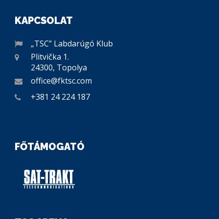
KAPCSOLAT
„TSC” Labdarúgó Klub
Plitvička 1.
24300, Topolya
office@fktsc.com
+381 24 224 187
FŐTÁMOGATÓ