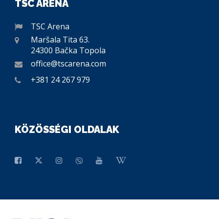
TSC ARENA
TSC Arena
Maršala Tita 63.
24300 Bačka Topola
office@tscarena.com
+381 24 267 979
KÖZÖSSÉGI OLDALAK