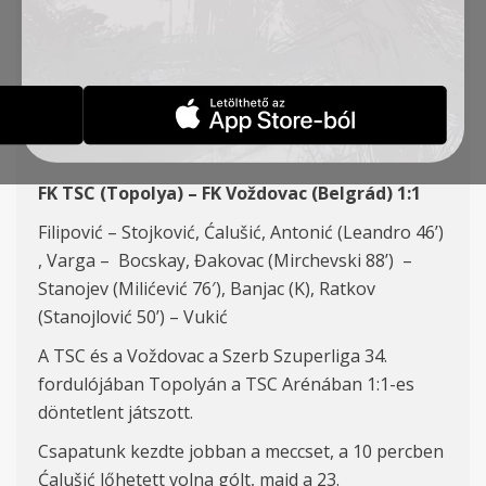
34. FORDULÓ, TSC-
VOŽDOVAC 1:1
HÍREK
2022-05-02
FK TSC (Topolya) –
FK Voždovac (Belgrád)
1:1
Filipović – Stojković, Ćalušić, Antonić (Leandro 46’)
, Varga –
Bocs
kay, Đakovac (Mirchevski 88’) –
Stanojev (Milićević 76′), Banjac (K), Ratkov
(Stanojlović 50’) – Vukić
A TSC és a Voždovac a Szerb Szuperliga 34.
fordulójában Topolyán a TSC Arénában 1:1-es
döntetlent játszott.
Csapatunk kezdte jobban a meccset, a 10 percben
Ćalušić lőhetett volna gólt, majd a 23.