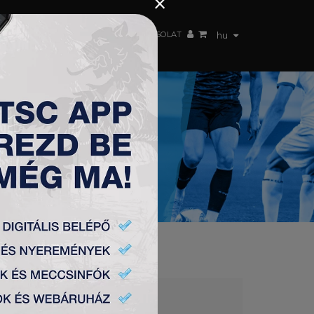
×
 CSAPAT
WEBSHOP
TSC ARENA
KAPCSOLAT
hu
 1:2