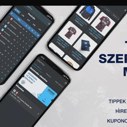
GALÉRIA
„A” CSAPAT
TAGSÁG
JEGYEK
AKKREDITÁCIÓ
KLUB
AKADÉMIA
NŐI
 17. FORDULÓ, TSC-METALAC