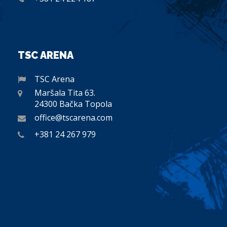
TSC ARENA
TSC Arena
Maršala Tita 63.
24300 Bačka Topola
office@tscarena.com
+381 24 267 979