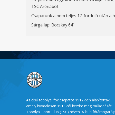
TSC Arénából.
Csapatunk a nem teljes 17. forduló után a ha
Sárga lap:
Bocskay
64‘
Az első topolyai focicsapatot 1912-ben alapították,
amely hivatalosan 1913-tól kezdte meg működését
Topolyai Sport Club (TSC) néven. A klub főtámogatój