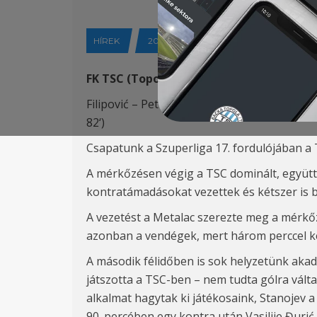
HÍREK
2021-11-20
FK TSC (Topolya) – FK METALAC (Gornji M
Filipović – Petrović, Varga, Leandro, Petkov
82‘)
Csapatunk
a Szuperliga 17. fordulójában a
A mérkőzésen végig a TSC dominált, együttes
kontratámadásokat vezettek
és kétszer
is 
A vezetést a Metalac szerezte meg a mérkőz
azonban a vendégek, mert három perccel ké
A második félidőben is sok helyzetünk akad
játszotta a TSC-ben – nem tudta gólra válta
alkalmat hagytak ki játékosaink, Stanojev a f
90. percében egy kontra után Vasilije
Đurić