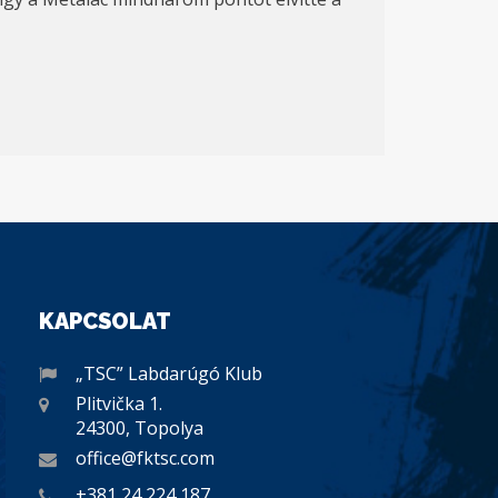
KAPCSOLAT
„TSC” Labdarúgó Klub
Plitvička 1.
24300, Topolya
office@fktsc.com
+381 24 224 187