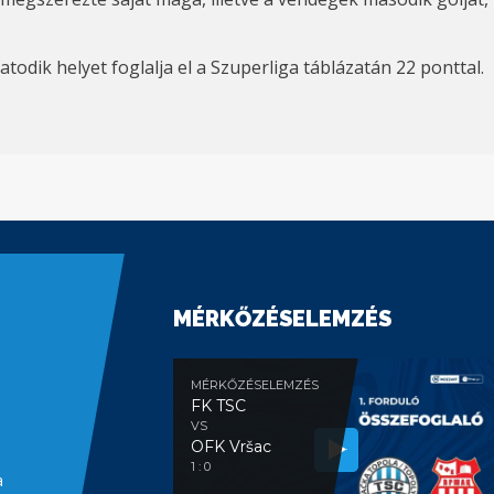
todik helyet foglalja el a Szuperliga táblázatán 22 ponttal.
MÉRKŐZÉSELEMZÉS
MÉRKŐZÉSELEMZÉS
FK TSC
VS
OFK Vršac
1 : 0
a