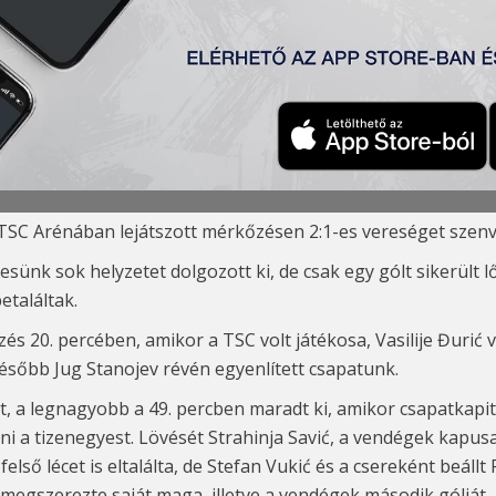
ilanovac) 1:2
ić – Milićević (Đakovac 82‘), Tomanović (K),
Bocskay
, Stanoje
 TSC Arénában lejátszott mérkőzésen 2:
1-
es vereséget szenv
ünk sok helyzetet dolgozott ki, de csak egy gólt sikerült l
betal
áltak.
és 20. percében, amikor a TSC volt játékosa, Vasilije
Đurić
sőbb Jug Stanojev révén egyenlített csapatunk.
t, a legnagyobb a 49. percben maradt ki, amikor csapatkap
ni a tizenegyest. Lövését
Strahinja Savić,
a vendégek kapusa 
első lécet is eltalálta, de Stefan Vu
ki
ć
és a csereként beállt 
megszerezte saját maga, illetve a vendégek második gólját,