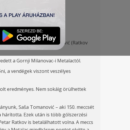
v (Banjac 87‘) – Vukić, Stanojlović (Ratkov
edett a Gornji Milanovac-i Metalactól.
őni, a vendégek viszont veszélyes
volt eredményes
. Nem sokáig örülhettek
itányunk,
Saša Tomanović
– aki
150.
meccsét
hárította. Ezek után is több gólszerzési
Petar Ratkov is betalálhatott volna. A meccs
 így a Metalac mindhárom pontot elvitte a