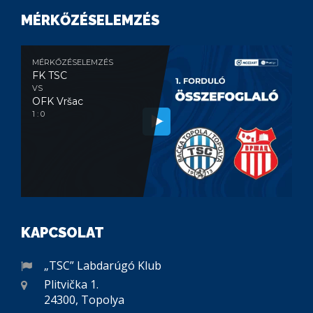
MÉRKŐZÉSELEMZÉS
MÉRKŐZÉSELEMZÉS
FK TSC
VS
OFK Vršac
1 : 0
KAPCSOLAT
„TSC” Labdarúgó Klub
Plitvička 1.
24300, Topolya