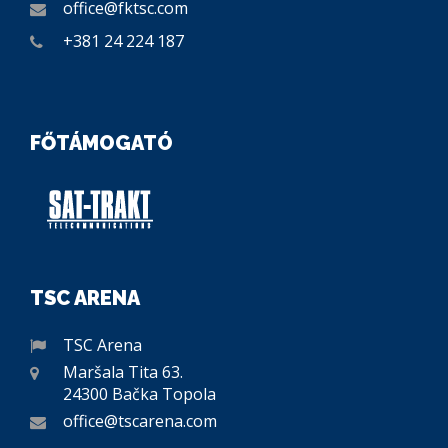
office@fktsc.com
+381 24 224 187
FŐTÁMOGATÓ
TSC ARENA
TSC Arena
Maršala Tita 63.
24300 Bačka Topola
office@tscarena.com