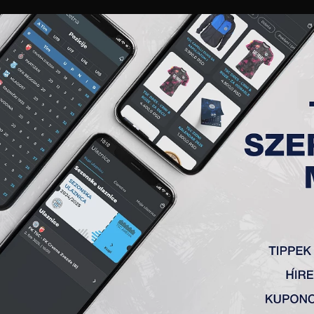
GALÉRIA
„A” CSAPAT
TAGSÁG
JEGYEK
AKKREDITÁCIÓ
KLUB
AKADÉMIA
NŐI
 3. FORDULÓ, TSC – KOLUBA