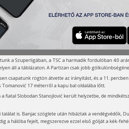
ac
)
4
:0
rović (
Krsmanovi
ć 69
′)
, Đakovac (Santrač 8
5′)
, Tomanović (
atunk a Szuperligában, a TSC a harmadik fordulóban 4:0 ará
helyen áll a táblázaton. A Partizan csak jobb gólkülönbségé
sen csapatunk rögtön átvette az irányítást, és a 11. percben
és Tomanovi
ć
17 méterről a kapu bal oldalába lőtt.
 a fiatal
Slobodan Stanojlović került
helyzetbe, de mindkétsz
 találat is. Banjac szöglete után hibáztak a vendégvédők,
D
dig a hálóba fejelt, megszerezve ezzel első gólját a kék-feh