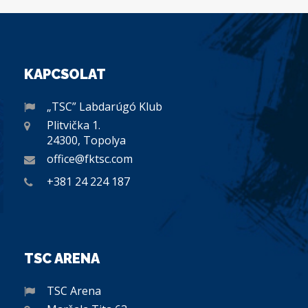
KAPCSOLAT
„TSC” Labdarúgó Klub
Plitvička 1.
24300, Topolya
office@fktsc.com
+381 24 224 187
TSC ARENA
TSC Arena