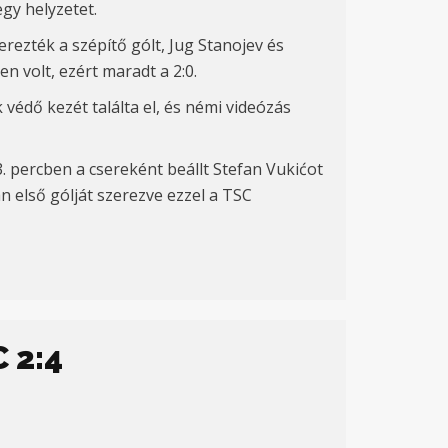
egy helyzetet.
rezték a szépítő gólt,
Jug Stanojev
és
n volt, ezért maradt a 2:0.
védő kezét találta el, és némi videózás
. percben a
csereként beállt
Stefan
Vuki
ćot
 első gólját szer
ezve ezzel a TSC
 2:4