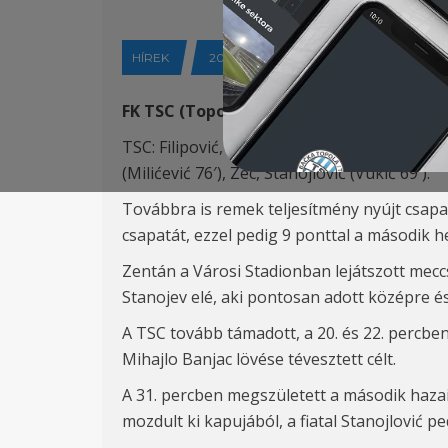
HÍREK
2021-08-03
FK TSC (Topolya) – FK
Kolubara
(
Lazarev
TSC: Filipović, Ćalušić, Leandro, Antonić, Pet
(Milićević
76′),
Zec, Stanojlović (Vukić 69
′
).
Tov
ábbra is remek teljesítmény nyújt csap
csapatát, ezzel pedig 9 ponttal a második 
Zentán a Városi Stadionban lejátszott mecc
Stanojev elé, aki pontosan adott középre 
A TSC tov
ább támadott, a 20. és 22. percben
Mihajlo
Banjac lövése tévesztett célt.
A 31. percben megszületett a második hazai
mozdult ki
kapujából
, a fiatal Stanojlović
pe