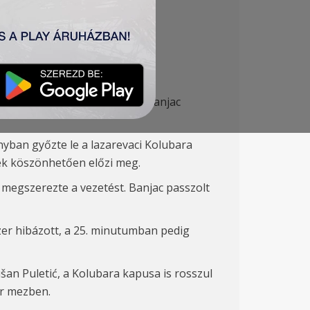
K), Stanojev (Tomašević
76′
), Banjac
nyban győzte le a lazarevaci Kolubara
nek köszönhetően előzi meg.
 megszerezte a vezetést. Banjac passzolt
er hibázott, a 25. minutumban pedig
ušan
Puleti
ć, a Kolubara kapusa is rosszul
ér mezben.