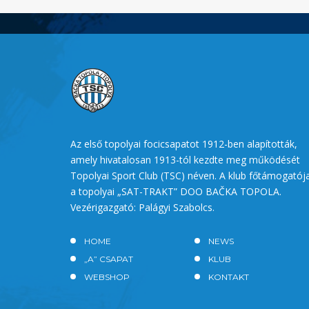
Az első topolyai focicsapatot 1912-ben alapították,
amely hivatalosan 1913-tól kezdte meg működését
Topolyai Sport Club (TSC) néven. A klub főtámogatój
a topolyai „SAT-TRAKT” DOO BAČKA TOPOLA.
Vezérigazgató: Palágyi Szabolcs.
HOME
NEWS
„A” CSAPAT
KLUB
WEBSHOP
KONTAKT