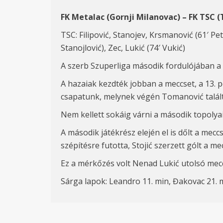
FK Metalac (Gornji Milanovac) – FK TSC (
TSC: Filipović, Stanojev, Krsmanović (61′ Pe
Stanojlović), Zec, Lukić (74′ Vukić)
A szerb Szuperliga második fordulójában a
A hazaiak kezdték jobban a meccset, a 13. 
csapatunk, melynek végén Tomanovi
ć
talál
Nem kellett sokáig várni a második topolyai
A második játékrész elején el is dőlt a mecc
szépítésre futotta, Stoji
ć
szerzett gólt a me
Ez a mérkőzés volt Nenad
Luki
ć utols
ó mec
Sárga lapok: Leandro 11. min, Đakovac 21. m