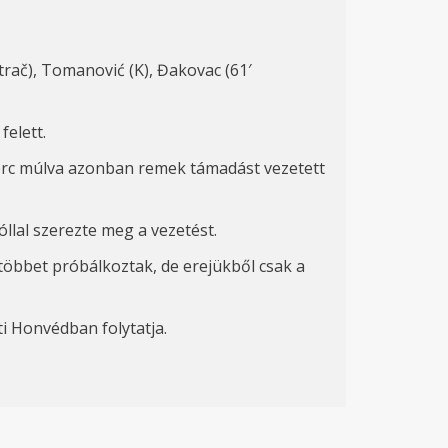
ntrač), Tomanović (K), Đakovac (61′
c
felett
.
erc múlva azonban remek támadást vezetett
llal szerezte meg a vezetést.
k többet próbálkoztak, de erejükből csak a
i Honvédban folytatja.