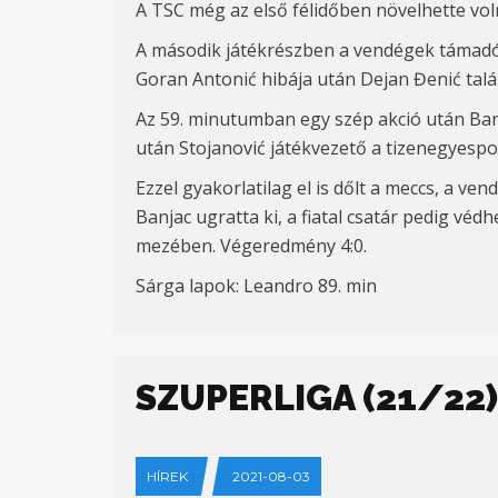
A TSC még az első félidőben növelhette voln
A m
ásodik játékrészben a vendégek támadób
Goran Antoni
ć hib
ája után Dejan Đenić
tal
Az 59. minutumban egy szép akció után Banj
után Stojanovi
ć
játékvezető a tizenegyespo
Ezzel gyakorlatilag el is dőlt a meccs, a ve
Banjac ugratta ki, a fiatal
csatár
pedig
védhe
mezében
. Végeredmény 4:0.
Sárga lapok: Leandro 89. min
SZUPERLIGA (21/22)
HÍREK
2021-08-03