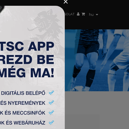
×
 CSAPAT
WEBSHOP
TSC ARENA
KAPCSOLAT
hu
RA 4:0