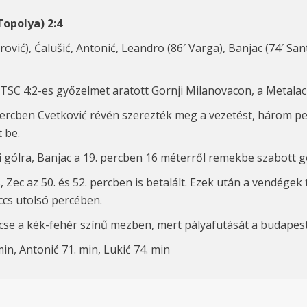
Topolya
) 2:4
trović), Ćalušić, Antonić, Leandro (86′ Varga), Banjac (74′ Sa
 TSC 4:2-es győzelmet aratott Gornji Milanovacon, a Metala
percben Cvetkovi
ć
révén szerezték meg a vezetést, három p
t be.
 gólra, Banjac a 19. percben 16 méterről remekbe szabott gó
s, Zec az 50. és 52. percben is betalált. Ezek után a vendége
ccs utolsó percében.
cse a kék-fehér színű mezben, mert pályafutását a budapest
in, Antonić 71. min, Lukić 74. min