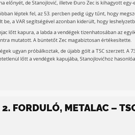
a előnyét, de Stanojlovi
ć, illetve Đuro Zec is kihagyott egy-
ban léptek fel, az 53. percben pedig úgy tűnt, hogy megsze
ált be, a VAR segítségével azonban kiderült, hogy leshelyzetbe
ac lőtt kapura, a labda a vendégek tizenhatosában az egyik 
ntra mutatott. A büntetőt Zec magabiztosan értékesítette.
ndégek ugyan próbálkoztak, de újabb gólt a TSC szerzett. A
73
tetlenül lőtt a vendégek kapujába,
Stanojlovićhoz
hasonlóan
 2. FORDULÓ, METALAC – TSC