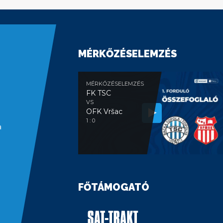
MÉRKŐZÉSELEMZÉS
MÉRKŐZÉSELEMZÉS
FK TSC
VS
OFK Vršac
1 : 0
a
FŐTÁMOGATÓ