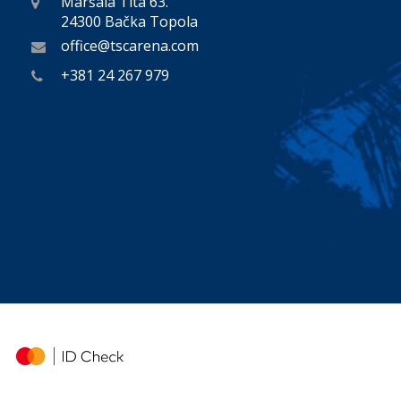
Maršala Tita 63.
24300 Bačka Topola
office@tscarena.com
+381 24 267 979