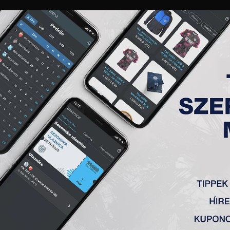
GALÉRIA
„A” CSAPAT
TAGSÁG
JEGYEK
AKKREDITÁCIÓ
KLUB
AKADÉMIA
NŐI
VÉGI EREDMÉNYEK 2020.10.3