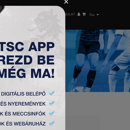
×
 CSAPAT
WEBSHOP
TSC ARENA
KAPCSOLAT
hu
-4.