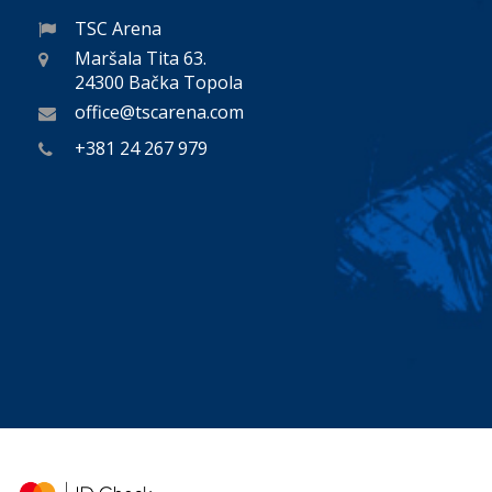
TSC Arena
Maršala Tita 63.
24300 Bačka Topola
office@tscarena.com
+381 24 267 979