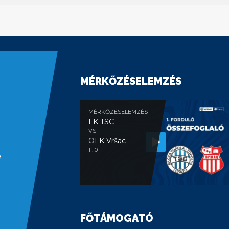
MÉRKŐZÉSELEMZÉS
MÉRKŐZÉSELEMZÉS
FK TSC
VS
OFK Vršac
1 : 0
a
FŐTÁMOGATÓ