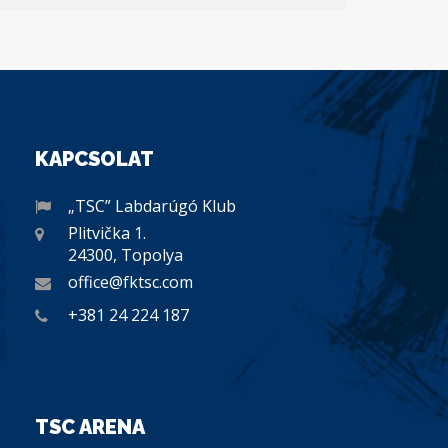
KAPCSOLAT
„TSC” Labdarúgó Klub
Plitvička 1.
24300, Topolya
office@fktsc.com
+381 24 224 187
TSC ARENA