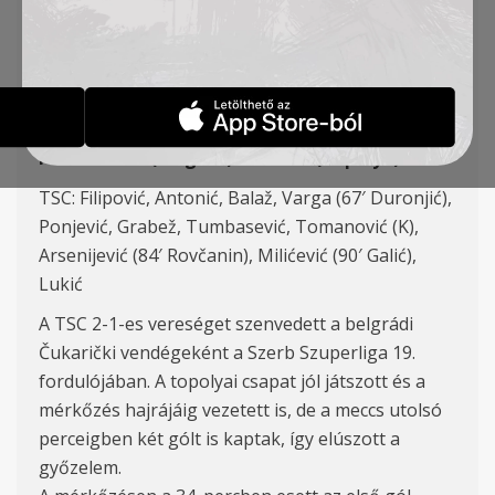
FORDULÓ
HÍREK
2019-12-04
FK Čukarički (Belgrád) – FK TSC (Topolya) 2:1
TSC: Filipović, Antonić, Balaž, Varga (67′ Duronjić),
Ponjević, Grabež, Tumbasević, Tomanović (K),
Arsenijević (84′ Rovčanin), Milićević (90′ Galić),
Lukić
A TSC 2-1-es vereséget szenvedett a belgrádi
Čukarički vendégeként a Szerb Szuperliga 19.
fordulójában. A topolyai csapat jól játszott és a
mérkőzés hajrájáig vezetett is, de a meccs utolsó
perceigben két gólt is kaptak, így elúszott a
győzelem.