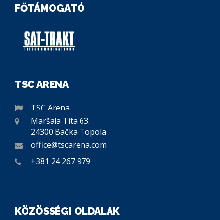
FŐTÁMOGATÓ
TSC ARENA
TSC Arena
Maršala Tita 63.
24300 Bačka Topola
office@tscarena.com
+381 24 267 979
KÖZÖSSÉGI OLDALAK