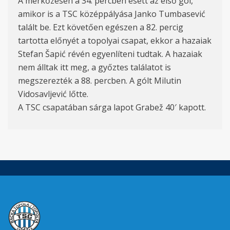
A mérkőzésen a 34. percben esett az első gól,
amikor is a TSC középpályása Janko Tumbasević
talált be. Ezt követően egészen a 82. percig
tartotta előnyét a topolyai csapat, ekkor a hazaiak
Stefan Šapić révén egyenlíteni tudtak. A hazaiak
nem álltak itt meg, a győztes találatot is
megszerezték a 88. percben. A gólt Milutin
Vidosavljević lőtte.
A TSC csapatában sárga lapot Grabež 40′ kapott.