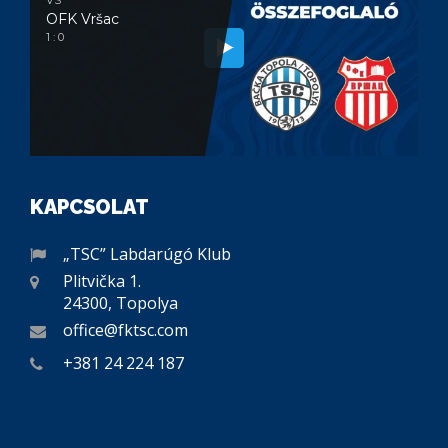
OFK Vršac
1 : 0
KAPCSOLAT
„TSC” Labdarúgó Klub
Plitvička 1.
24300, Topolya
office@fktsc.com
+381 24 224 187