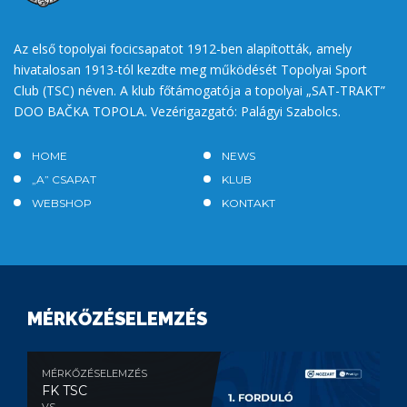
Az első topolyai focicsapatot 1912-ben alapították, amely
hivatalosan 1913-tól kezdte meg működését Topolyai Sport
Club (TSC) néven. A klub főtámogatója a topolyai „SAT-TRAKT”
DOO BAČKA TOPOLA. Vezérigazgató: Palágyi Szabolcs.
HOME
NEWS
„A” CSAPAT
KLUB
WEBSHOP
KONTAKT
MÉRKŐZÉSELEMZÉS
MÉRKŐZÉSELEMZÉS
FK TSC
VS