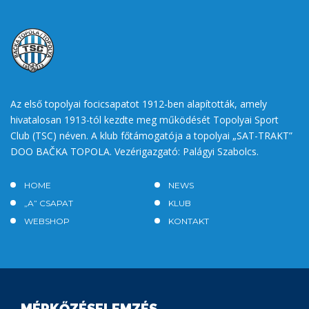
Az első topolyai focicsapatot 1912-ben alapították, amely
hivatalosan 1913-tól kezdte meg működését Topolyai Sport
Club (TSC) néven. A klub főtámogatója a topolyai „SAT-TRAKT”
DOO BAČKA TOPOLA. Vezérigazgató: Palágyi Szabolcs.
HOME
NEWS
„A” CSAPAT
KLUB
WEBSHOP
KONTAKT
MÉRKŐZÉSELEMZÉS