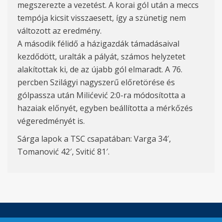
megszerezte a vezetést. A korai gól után a meccs
tempója kicsit visszaesett, így a szünetig nem
változott az eredmény.
A második félidő a házigazdák támadásaival
kezdődött, uralták a pályát, számos helyzetet
alakítottak ki, de az újabb gól elmaradt. A 76.
percben Szilágyi nagyszerű előretörése és
gólpassza után Milićević 2:0-ra módosította a
hazaiak előnyét, egyben beállította a mérkőzés
végeredményét is.
Sárga lapok a TSC csapatában: Varga 34′,
Tomanović 42′, Svitić 81′.