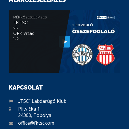
MÉRKŐZÉSELEMZÉS
FK TSC
VS
OFK Vršac
1 : 0
KAPCSOLAT
„TSC” Labdarúgó Klub
Plitvička 1.
24300, Topolya
office@fktsc.com