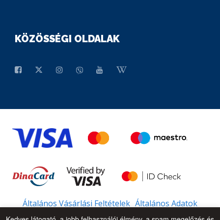
KÖZÖSSÉGI OLDALAK
Általános Vásárlási Feltételek
Általános Adatok
Kedves látogató, a jobb felhasználói élmény, a spam megelőzés és