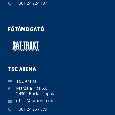
+381 24 224 187
FŐTÁMOGATÓ
TSC ARENA
TSC Arena
Maršala Tita 63.
24300 Bačka Topola
office@tscarena.com
+381 24 267 979