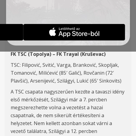
BAJNOKI MÉRKŐZÉSE –
23. FORDULÓ
HÍREK
2019-03-01
FK TSC (Topolya) – FK Trayal (Kruševac)
TSC: Filipović, Svitić, Varga, Branković, Skopljak,
Tomanović, Milićević (85′ Galić), Rovčanin (72′
Plavšić), Arsenijević, Szilágyi, Lukić (65′ Sinkovits)
A TSC csapata nagyszerűen kezdte a tavaszi idény
első mérkőzését, Szilágyi már a 7. percben
megszerezhette volna a vezetést a hazai
csapatnak, de nem sikerült értékesíteni a
helyzetet. Nem kellett azonban sokat várni a
vezető találatra, Szilágyi a 12. percben