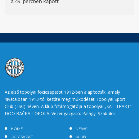
a 49. percben kapott.
Az első topolyai focicsapatot 1912-ben alapították, amely
hivatalosan 1913-tól kezdte meg működését Topolyai Sport
Club (TSC) néven. A klub főtámogatója a topolyai „SAT-TRAKT”
DOO BAČKA TOPOLA. Vezérigazgató: Palágyi Szabolcs.
HOME
NEWS
„A” CSAPAT
KLUB