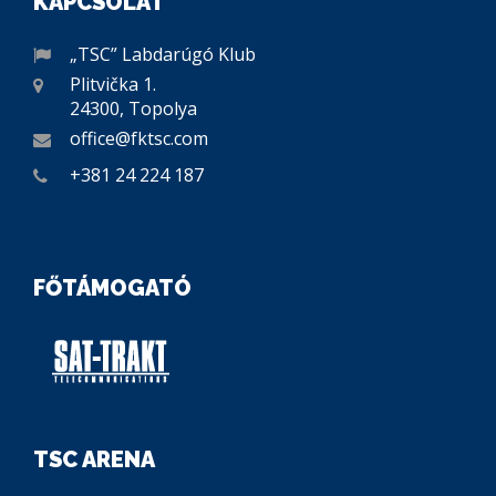
KAPCSOLAT
„TSC” Labdarúgó Klub
Plitvička 1.
24300, Topolya
office@fktsc.com
+381 24 224 187
FŐTÁMOGATÓ
TSC ARENA