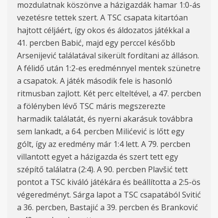
mozdulatnak köszönve a házigazdák hamar 1:0-ás
vezetésre tettek szert. A TSC csapata kitartóan
hajtott céljáért, így okos és áldozatos játékkal a
41. percben Babić, majd egy perccel később
Arsenijević találatával sikerült fordítani az álláson.
A félidő után 1:2-es eredménnyel mentek szünetre
a csapatok. A játék második fele is hasonló
ritmusban zajlott. Két perc elteltével, a 47. percben
a fölényben lévő TSC máris megszerezte
harmadik találatát, és nyerni akarásuk továbbra
sem lankadt, a 64. percben Milićević is lőtt egy
gólt, így az eredmény már 1:4 lett. A 79. percben
villantott egyet a házigazda és szert tett egy
szépítő találatra (2:4). A 90. percben Plavšić tett
pontot a TSC kiváló játékára és beállította a 2:5-ös
végeredményt. Sárga lapot a TSC csapatából Svitić
a 36. percben, Bastajić a 39. percben és Branković