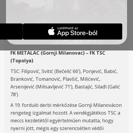
BAJNOKI MÉRKŐZÉSE –
19. FORDULÓ
HÍREK
2018-11-25
FK METALAC (Gornji Milanovac) – FK TSC
(Topolya)
TSC: Filipović, Svitić (Bečelić 66’), Ponjević, Babić,
Branković, Tomanović, Plavšić, Milićević,
Arsenijević (Milisavljević 71’), Bastajić, Silađi (Galić
78’)
A 19. forduló derbi mérkőzése Gornji Milanovácon
rengeteg izgalmat hozott. A vendégjátékos TSC a
meccs kezdetétől egyértelműen mutatta, hogy
nyerni jött, mégis egy szerencsétlen védői