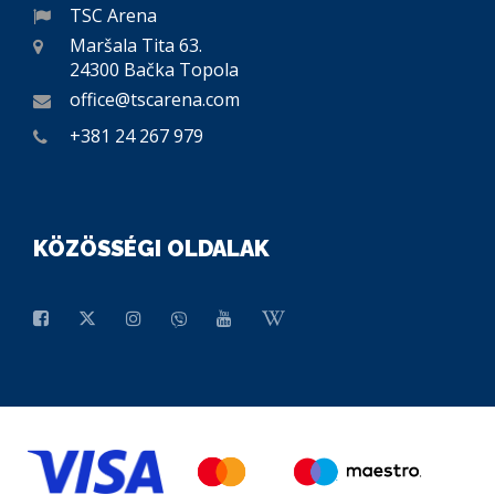
TSC Arena
Maršala Tita 63.
24300 Bačka Topola
office@tscarena.com
+381 24 267 979
KÖZÖSSÉGI OLDALAK