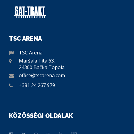
TSC ARENA
TSC Arena
Maršala Tita 63.
24300 Bačka Topola
office@tscarena.com
+381 24 267 979
KÖZÖSSÉGI OLDALAK