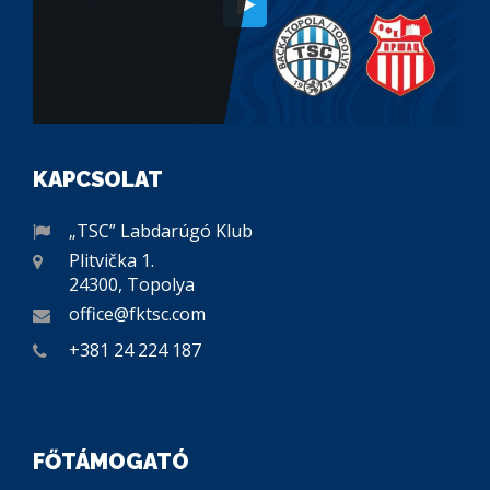
KAPCSOLAT
„TSC” Labdarúgó Klub
Plitvička 1.
24300, Topolya
office@fktsc.com
+381 24 224 187
FŐTÁMOGATÓ