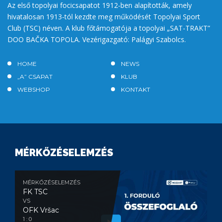
Az első topolyai focicsapatot 1912-ben alapították, amely
hivatalosan 1913-tól kezdte meg működését Topolyai Sport
Club (TSC) néven. A klub főtámogatója a topolyai „SAT-TRAKT”
DOO BAČKA TOPOLA. Vezérigazgató: Palágyi Szabolcs.
HOME
NEWS
„A” CSAPAT
KLUB
WEBSHOP
KONTAKT
MÉRKŐZÉSELEMZÉS
MÉRKŐZÉSELEMZÉS
FK TSC
VS
OFK Vršac
1 : 0