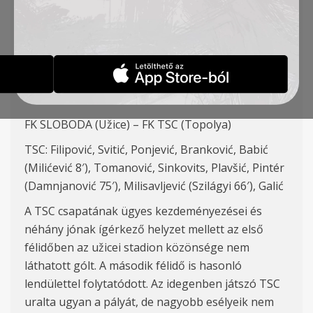
BAJNOKI MÉRKŐZÉSE –
10. FORDULÓ
HÍREK
2018-10-07
FK SLOBODA (Užice) – FK TSC (Topolya)
TSC: Filipović, Svitić, Ponjević, Branković, Babić
(Milićević 8′), Tomanović, Sinkovits, Plavšić, Pintér
(Damnjanović 75′), Milisavljević (Szilágyi 66′), Galić
A TSC csapatának ügyes kezdeményezései és
néhány jónak ígérkező helyzet mellett az első
félidőben az užicei stadion közönsége nem
láthatott gólt. A második félidő is hasonló
lendülettel folytatódott. Az idegenben játszó TSC
uralta ugyan a pályát, de nagyobb esélyeik nem