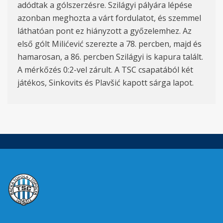
adódtak a gólszerzésre. Szilágyi pályára lépése
azonban meghozta a várt fordulatot, és szemmel
láthatóan pont ez hiányzott a győzelemhez. Az
első gólt Milićević szerezte a 78. percben, majd és
hamarosan, a 86. percben Szilágyi is kapura talált.
A mérkőzés 0:2-vel zárult. A TSC csapatából két
játékos, Sinkovits és Plavšić kapott sárga lapot.