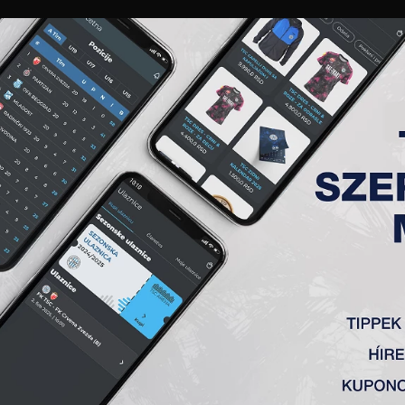
GALÉRIA
„A” CSAPAT
TAGSÁG
JEGYEK
AKKREDITÁCIÓ
KLUB
AKADÉMIA
NŐI
K TSC