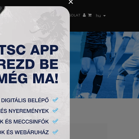
×
 CSAPAT
WEBSHOP
TSC ARENA
KAPCSOLAT
hu