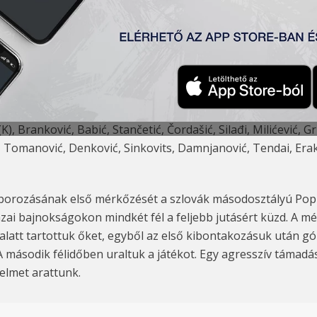
(K), Branković, Babić, Stančetić, Čordašić, Silađi, Milićević, Gr
alić, Tomanović, Denković, Sinkovits, Damnjanović, Tendai, Era
áborozásának első mérkőzését a szlovák másodosztályú Popr
azai bajnokságokon mindkét fél a feljebb jutásért küzd. A 
alatt tartottuk őket, egyből az első kibontakozásuk után gólt
A második félidőben uraltuk a játékot. Egy agresszív támadá
elmet arattunk.