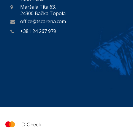
Maršala Tita 63.
24300 Bačka Topola
office@tscarena.com
+381 24 267 979