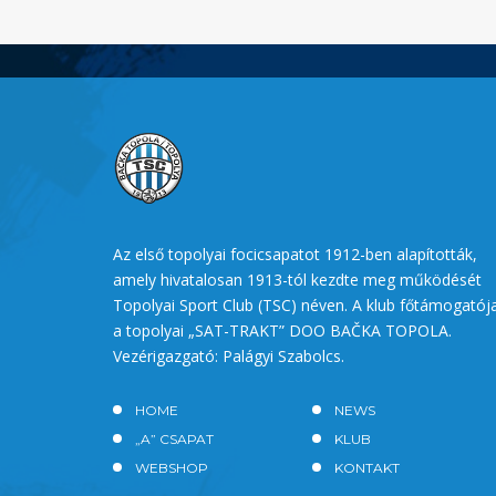
Az első topolyai focicsapatot 1912-ben alapították,
amely hivatalosan 1913-tól kezdte meg működését
Topolyai Sport Club (TSC) néven. A klub főtámogatój
a topolyai „SAT-TRAKT” DOO BAČKA TOPOLA.
Vezérigazgató: Palágyi Szabolcs.
HOME
NEWS
„A” CSAPAT
KLUB
WEBSHOP
KONTAKT