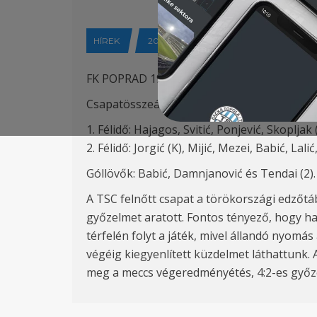
HÍREK
2018-02-15
FK POPRAD 1906 – FK TSC 2:4
Csapatösszeállítás:
1. Félidő: Hajagos, Svitić, Ponjević, Skopljak 
2. Félidő: Jorgić (K), Mijić, Mezei, Babić, L
Góllövők: Babić, Damnjanović és Tendai (2).
A TSC felnőtt csapat a törökországi edzőt
győzelmet aratott. Fontos tényező, hogy h
térfelén folyt a játék, mivel állandó nyomás 
végéig kiegyenlített küzdelmet láthattunk. 
meg a meccs végeredményétés, 4:2-es győz