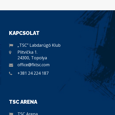
KAPCSOLAT
„TSC” Labdarúgó Klub
Plitvička 1.
24300, Topolya
office@fktsc.com
+381 24 224 187
TSC ARENA
TSC Arena