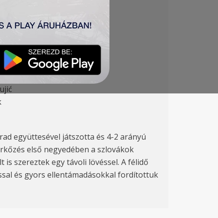
ujić
k
ad együttesével játszotta és 4-2 arányú
mérkőzés első negyedében a szlovákok
 is szereztek egy távoli lövéssel. A félidő
ssal és gyors ellentámadásokkal fordítottuk