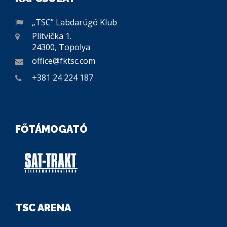
„TSC” Labdarúgó Klub
Plitvička 1.
24300, Topolya
office@fktsc.com
+381 24 224 187
FŐTÁMOGATÓ
TSC ARENA