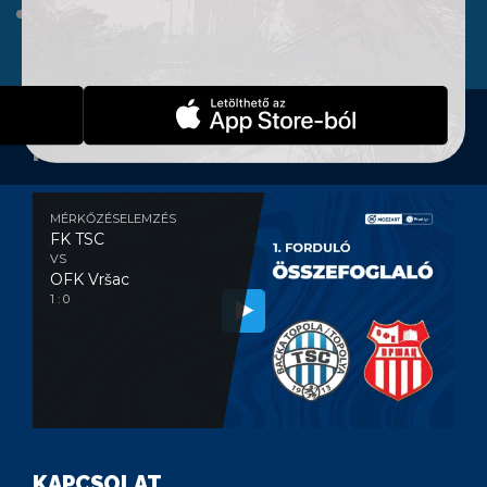
WEBSHOP
KONTAKT
MÉRKŐZÉSELEMZÉS
MÉRKŐZÉSELEMZÉS
FK TSC
VS
OFK Vršac
1 : 0
KAPCSOLAT