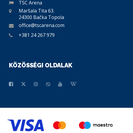
TSC Arena
Maršala Tita 63.
24300 Bačka Topola
office@tscarena.com
+381 24 267 979
KÖZÖSSÉGI OLDALAK