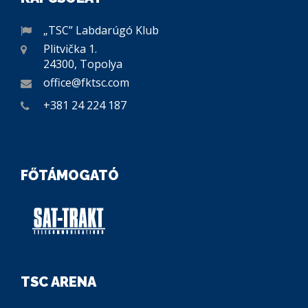
„TSC” Labdarúgó Klub
Plitvička 1.
24300, Topolya
office@fktsc.com
+381 24 224 187
FŐTÁMOGATÓ
TSC ARENA