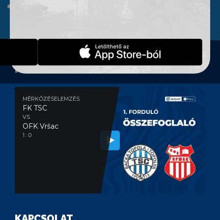
WEBSHOP
KONTAKT
MÉRKŐZÉSELEMZÉS
MÉRKŐZÉSELEMZÉS
FK TSC
VS
OFK Vršac
1 : 0
KAPCSOLAT