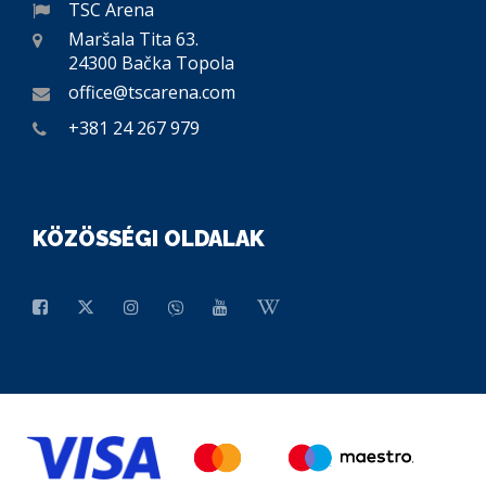
TSC Arena
Maršala Tita 63.
24300 Bačka Topola
office@tscarena.com
+381 24 267 979
KÖZÖSSÉGI OLDALAK