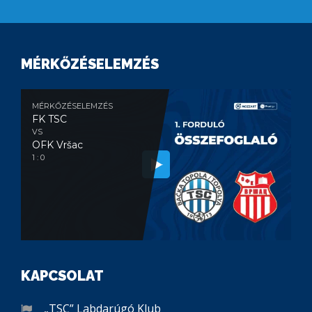
MÉRKŐZÉSELEMZÉS
MÉRKŐZÉSELEMZÉS
FK TSC
VS
OFK Vršac
1 : 0
KAPCSOLAT
„TSC” Labdarúgó Klub