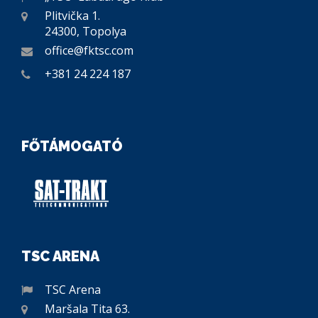
Plitvička 1.
24300, Topolya
office@fktsc.com
+381 24 224 187
FŐTÁMOGATÓ
TSC ARENA
TSC Arena
Maršala Tita 63.