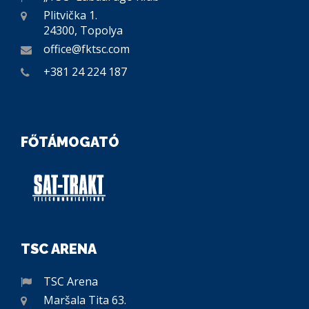
Plitvička 1.
24300, Topolya
office@fktsc.com
+381 24 224 187
FŐTÁMOGATÓ
TSC ARENA
TSC Arena
Maršala Tita 63.