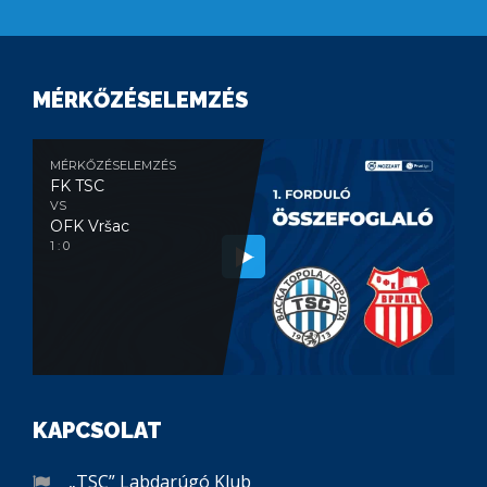
MÉRKŐZÉSELEMZÉS
MÉRKŐZÉSELEMZÉS
FK TSC
VS
OFK Vršac
1 : 0
KAPCSOLAT
„TSC” Labdarúgó Klub