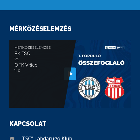
MÉRKŐZÉSELEMZÉS
MÉRKŐZÉSELEMZÉS
FK TSC
VS
OFK Vršac
1 : 0
KAPCSOLAT
„TSC” Labdarúgó Klub