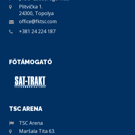
Plitvička 1.
24300, Topolya
office@fktsc.com
+381 24 224 187
FŐTÁMOGATÓ
TSC ARENA
TSC Arena
Maršala Tita 63.