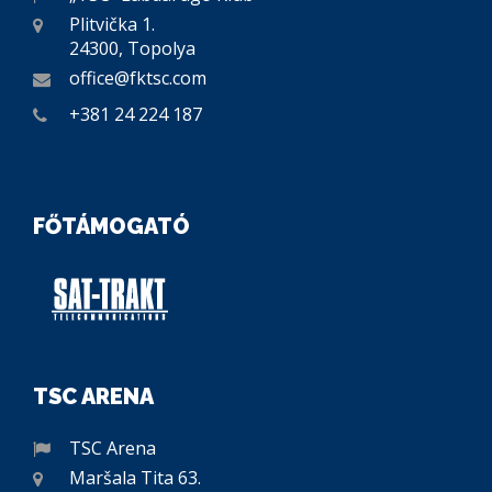
Plitvička 1.
24300, Topolya
office@fktsc.com
+381 24 224 187
FŐTÁMOGATÓ
TSC ARENA
TSC Arena
Maršala Tita 63.