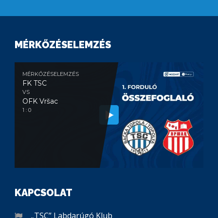
MÉRKŐZÉSELEMZÉS
MÉRKŐZÉSELEMZÉS
FK TSC
VS
OFK Vršac
1 : 0
KAPCSOLAT
„TSC” Labdarúgó Klub