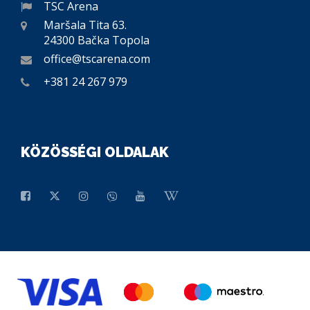
TSC Arena
Maršala Tita 63.
24300 Bačka Topola
office@tscarena.com
+381 24 267 979
KÖZÖSSÉGI OLDALAK