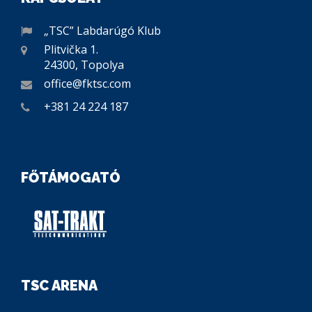
„TSC” Labdarúgó Klub
Plitvička 1.
24300, Topolya
office@fktsc.com
+381 24 224 187
FŐTÁMOGATÓ
TSC ARENA