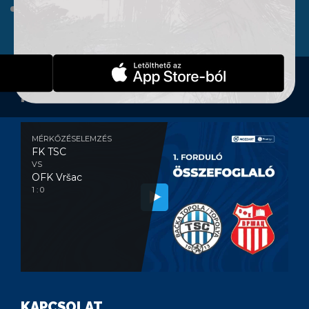
WEBSHOP
KONTAKT
MÉRKŐZÉSELEMZÉS
MÉRKŐZÉSELEMZÉS
FK TSC
VS
OFK Vršac
1 : 0
KAPCSOLAT